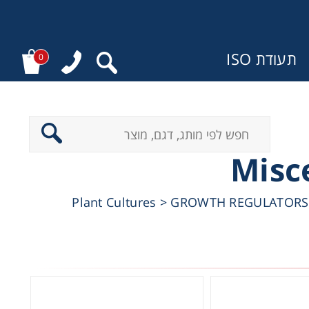
תעודת ISO
0
Misc
ר
>
GROWTH REGULATORS