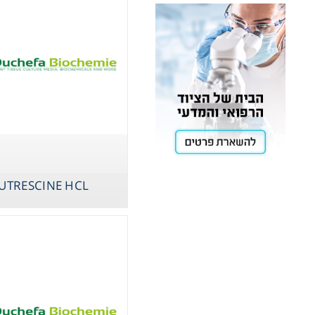
Cooling
Heating
ntation
roscopy
UTRESCINE HCL
Pumps
LAMIC
aration
Stirring