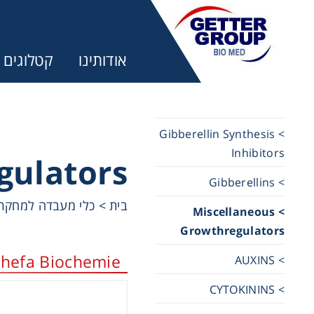
אודותינו
קטלוגים
> Gibberellin Synthesis
Inhibitors
gulators
מ:
> Gibberellins
כלי מעבדה למחקר
>
בית
trifuges
> Miscellaneous
Growthregulators
ography
hefa Biochemie
> AUXINS
> CYTOKININS
tration