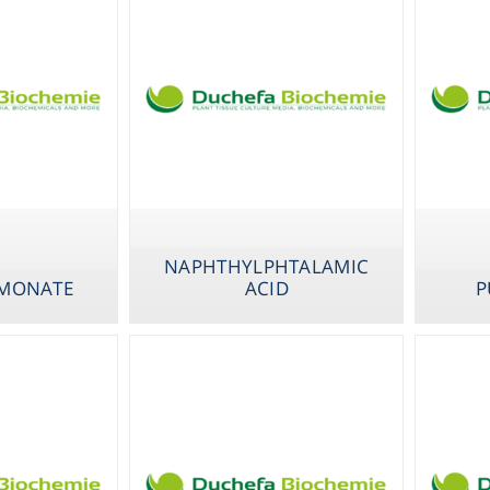
Instrume
NAPHTHYLPHTALAMIC
Mic
SMONATE
ACID
P
LEIC HYDRAZIDE
METHYL JASMONATE
NAPHTHYLPHTA
ACID
Sample Prep
Shaking & 