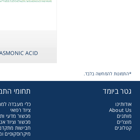
Storage
ID
ometry
JASMONIC ACID
Washing
*התמונות להמחשה בלבד.
ography
גטר ביומד
תחומי התמ
sentials
אודותינו
כלי מעבדה למ
ציוד רפואי
About Us
מותגים
מכשור מדעי ות
ltration
מוצרים
מכשור וציוד אנ
קטלוגים
חבישות מתקדמות
מיקרוסקופים ומ