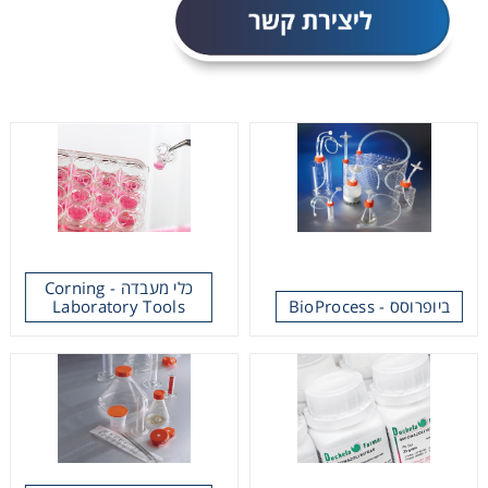
Heating
Instrumentation
Microscopy
Pumps
Sample Preparation
כלי מעבדה - Corning
Laboratory Tools
ביופרוסס - BioProcess
Shaking & Stirring
Storage
Thermometry