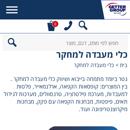
0
Error:
Contact form not found.
כלי מעבדה למחקר
מעונין לקבל הצעת מחיר או מידע עבור:
כלי מעבדה למחקר
>
בית
Centrifuges
גטר ביומד מתמחה בייבוא ושיווק כלי מעבדה למחקר .
בין המוצרים: קופסאות הקפאה, ארלנמאייר, פלטות
Chromatography
למעבדות, מערכת פילטרציה, טרנסוולים, מערכות לגידול
תאים, פיפטות, מבחנות הקפאה עם פקק, מבחנות
Concentration
מיקרוצנטריפוגה ועוד.
Cooling