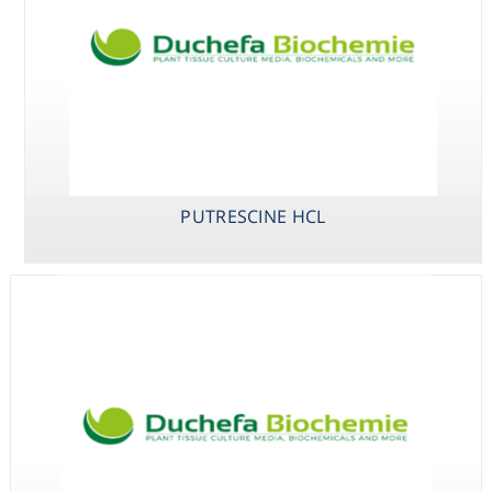
Consumables
Safety
Chemicals
PUTRESCINE HCL
MALEIC
METHYL
PUTRESCINE
HYDRAZIDE
JASMONATE
HCL