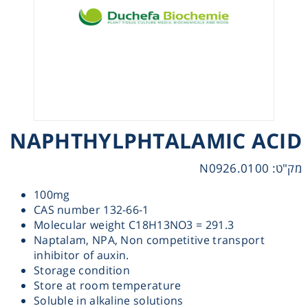
Heating
Instrumentation
Microscopy
NAPHTHYLPHTALAMIC ACID
Pumps
מק"ט: N0926.0100
Sample Preparation
100mg
CAS number 132-66-1
Shaking & Stirring
Molecular weight C18H13NO3 = 291.3
Naptalam, NPA, Non competitive transport
Storage
inhibitor of auxin.
Storage condition
Store at room temperature
Thermometry
Soluble in alkaline solutions