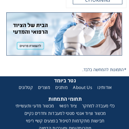
Washing
Chromatography
Lab Essentials
JASMONIC ACID
Filtration
*התמונות להמחשה בלבד.
Glassware
גטר ביומד
קטלוגים
מוצרים
מותגים
About Us
אודותינו
Liquid Handling
תחומי התמחות
Plasticware
כלי מעבדה למחקר
ציוד רפואי
מכשור מדעי ותעשייתי
מכשור וציוד אנטי סטטי למעבדות וחדרים נקיים
חבישות מתקדמות לטיפול בפצעים קשיי ריפוי
Reagents & Kits
מיקרוסקופים ומערכות הדמייה