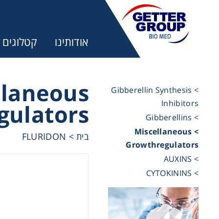
אודותינו
קטלוגים
llaneous
> Gibberellin Synthesis
Inhibitors
gulators
מ:
> Gibberellins
> Miscellaneous
FLURIDON
>
בית
trifuges
Growthregulators
> AUXINS
> CYTOKININS
ography
tration