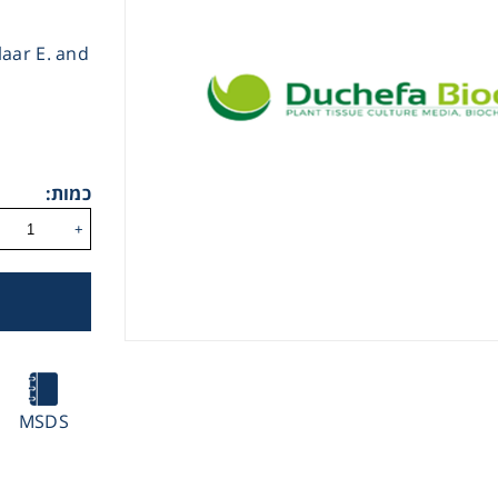
laar E. and
כמות:
Instrume
+
Mic
Sample Prep
MSDS
Shaking & 