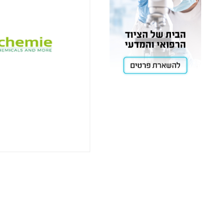
Cooling
Heating
ntation
roscopy
Pumps
aration
Stirring