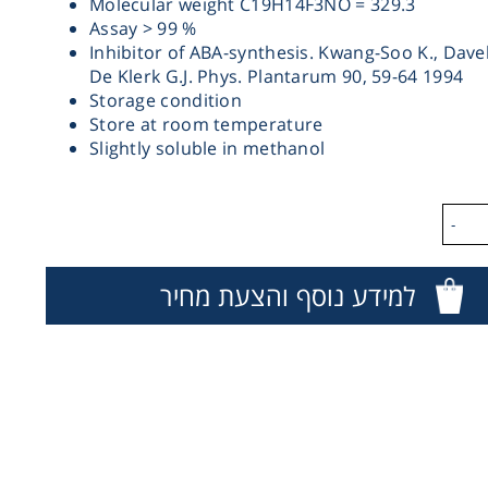
Molecular weight C19H14F3NO = 329.3
Assay > 99 %
Inhibitor of ABA-synthesis. Kwang-Soo K., Dave
De Klerk G.J. Phys. Plantarum 90, 59-64 1994
Storage condition
Store at room temperature
Slightly soluble in methanol
-
למידע נוסף והצעת מחיר