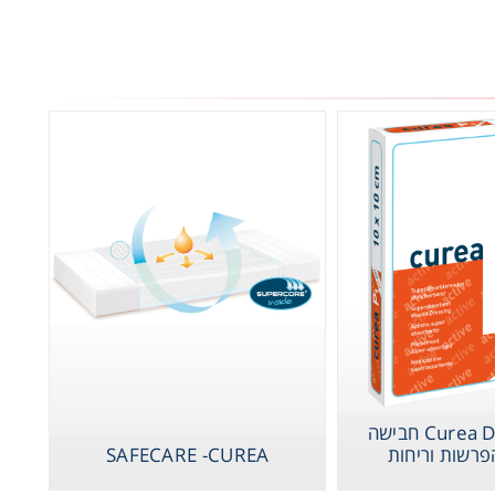
עים
Curea DUO Active חבישה
פרשות וריחות
SAFECARE -CUREA