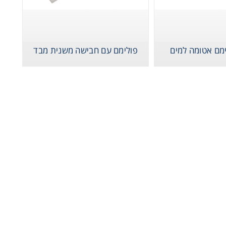
מם אטומה למים
פולימם עם חבישה משנית מבד