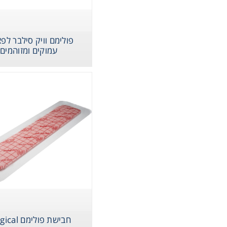
Storage
פולימם וויק סילבר לפ
עמוקים ומזוהמים
ometry
Washing
ography
sentials
ltration
חבישת פולימם Surgical