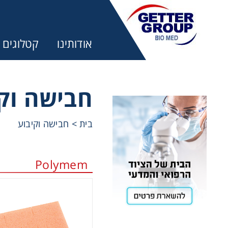
אודותינו
קטלוגים
חבישה וק
מע
בית
>
חבישה וקיבוע
trifuges
Polymem
ography
tration