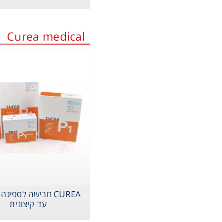
assware
Curea medical
Handling
sticware
s & Kits
MEDCU חבישת
umables
Safety
CUREA חבישה לספיגה
emicals
עד קיצונית
פול