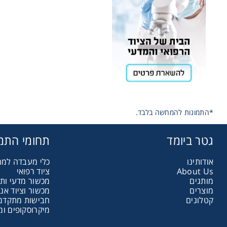
Storage
ometry
Washing
*התמונות להמחשה בלבד.
ography
גטר ביומד
תחומי התמ
אודותינו
כלי מעבדה למ
sentials
About Us
ציוד רפואי
מותגים
מכשור מדעי ות
מוצרים
מכשור וציוד אנ
ltration
קטלוגים
חבישות מתקדמות
מיקרוסקופים ומ