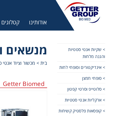
אודותינו
קטלוגים
מנשאים ומ
> שקיות אנטי סטטיות
והגנה מלחות
מע
בית
>
מכשור וציוד אנטי 
> אינדיקטורים וסופחי לחות
trifuges
> סופחי חמצן
Getter Biomed
> סלוטייפ וסרטי קפטון
ography
> ארקליות אנטי סטטיות
tration
> קופסאות פלסטיק קשיחות