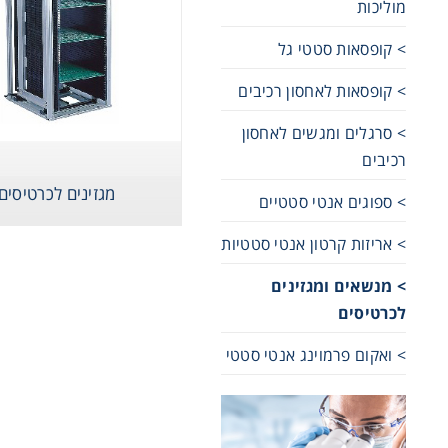
מוליכות
Cooling
> קופסאות סטטי גל
> קופסאות לאחסון רכיבים
Heating
> סרגלים ומגשים לאחסון
רכיבים
ntation
מגזינים לכרטיסים
> ספוגים אנטי סטטיים
roscopy
> אריזות קרטון אנטי סטטיות
> מנשאים ומגזינים
Pumps
לכרטיסים
> ואקום פרמוינג אנטי סטטי
aration
Stirring
מנשאים