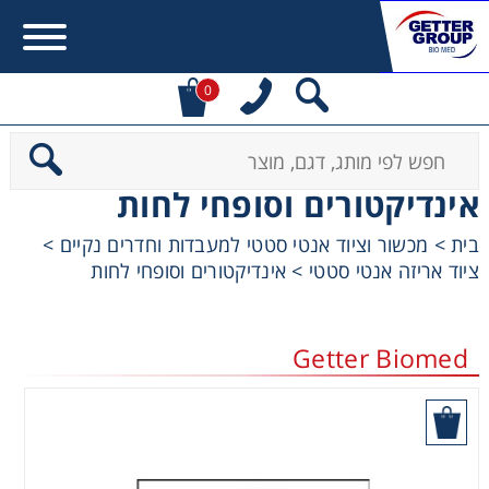
0
Error:
Contact form not found.
אינדיקטורים וסופחי לחות
מעונין לקבל הצעת מחיר או מידע עבור:
בית
>
מכשור וציוד אנטי סטטי למעבדות וחדרים נקיים
>
ציוד אריזה אנטי סטטי
>
אינדיקטורים וסופחי לחות
Centrifuges
Chromatography
Getter Biomed
Concentration
בקש הצעת מחיר
Cooling