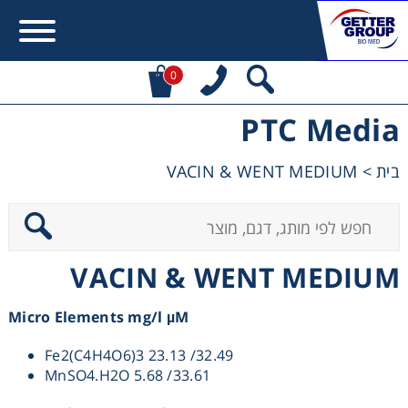
0
PTC Media
Error:
Contact form not found.
VACIN & WENT MEDIUM
>
בית
מעונין לקבל הצעת מחיר או מידע עבור:
Centrifuges
VACIN & WENT MEDIUM
Chromatography
Micro Elements mg/l µM
Concentration
Fe2(C4H4O6)3 23.13 /32.49
MnSO4.H2O 5.68 /33.61
Cooling