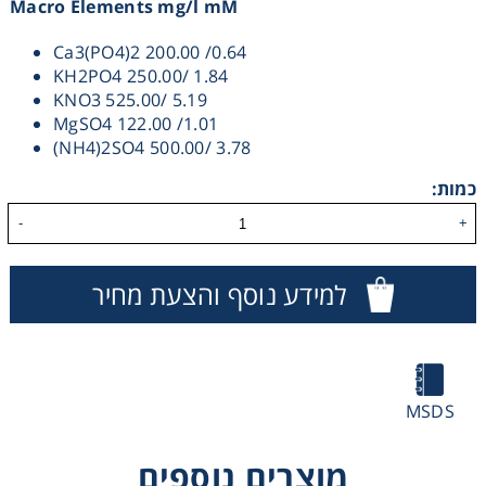
Macro Elements mg/l mM
Heating
Ca3(PO4)2 200.00 /0.64
KH2PO4 250.00/ 1.84
Instrumentation
KNO3 525.00/ 5.19
MgSO4 122.00 /1.01
(NH4)2SO4 500.00/ 3.78
Microscopy
כמות:
Pumps
-
+
Sample Preparation
למידע נוסף והצעת מחיר
Shaking & Stirring
Storage
MSDS
Thermometry
מוצרים נוספים