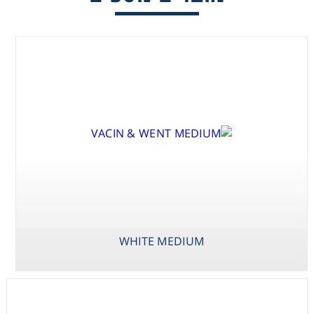
Washing
Chromatography
Lab Essentials
Filtration
Glassware
Liquid Handling
WHITE MEDIUM
Plasticware
Reagents & Kits