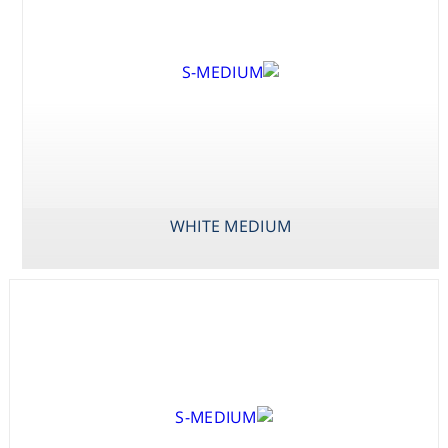
Consumables
Safety
Chemicals
WHITE MEDIUM
VACIN & WENT
WESTVACO WV5
WHITE MEDIUM
MEDIUM
MEDIUM INCL.
VITAMINS