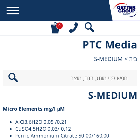
0
PTC Media
Error:
Contact form not found.
S-MEDIUM
>
בית
מעונין לקבל הצעת מחיר או מידע עבור:
Centrifuges
S-MEDIUM
Chromatography
Micro Elements mg/l µM
Concentration
AlCl3.6H2O 0.05 /0.21
CuSO4.5H2O 0.03/ 0.12
Cooling
Ferric Ammonium Citrate 50.00/160.00