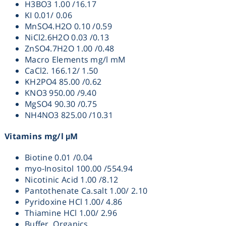
H3BO3 1.00 /16.17
KI 0.01/ 0.06
Heating
MnSO4.H2O 0.10 /0.59
NiCl2.6H2O 0.03 /0.13
Instrumentation
ZnSO4.7H2O 1.00 /0.48
Macro Elements mg/l mM
CaCl2. 166.12/ 1.50
Microscopy
KH2PO4 85.00 /0.62
KNO3 950.00 /9.40
Pumps
MgSO4 90.30 /0.75
NH4NO3 825.00 /10.31
Sample Preparation
Vitamins mg/l µM
Shaking & Stirring
Biotine 0.01 /0.04
myo-Inositol 100.00 /554.94
Nicotinic Acid 1.00 /8.12
Storage
Pantothenate Ca.salt 1.00/ 2.10
Pyridoxine HCl 1.00/ 4.86
Thiamine HCl 1.00/ 2.96
Thermometry
Buffer, Organics