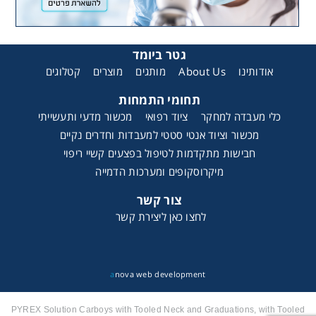
גטר ביומד
קטלוגים
מוצרים
מותגים
About Us
אודותינו
תחומי התמחות
כלי מעבדה למחקר
ציוד רפואי
מכשור מדעי ותעשייתי
מכשור וציוד אנטי סטטי למעבדות וחדרים נקיים
חבישות מתקדמות לטיפול בפצעים קשיי ריפוי
מיקרוסקופים ומערכות הדמייה
צור קשר
לחצו כאן ליצירת קשר
a
nova web development
PYREX Solution Carboys with Tooled Neck and Graduations, with Tooled