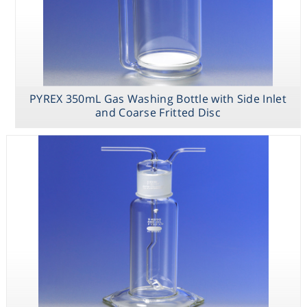
Consumables
Safety
Chemicals
PYREX 350mL Gas Washing Bottle with Side Inlet
and Coarse Fritted Disc
PYREX 1L Roux
PYREX 500mL
PYREX 350mL
Culture Bottles
Gas Washing
Gas Washing
with Offset
Bottle Only
Bottle with Side
Tooled Neck
Inlet and Coarse
Fritted Disc