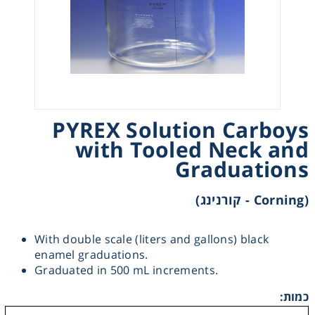
Heating
Instrumentation
Microscopy
PYREX Solution Carboys
Pumps
with Tooled Neck and
Graduations
Sample Preparation
(Corning - קורנינג)
Shaking & Stirring
With double scale (liters and gallons) black
enamel graduations.
Storage
Graduated in 500 mL increments.
כמות:
Thermometry