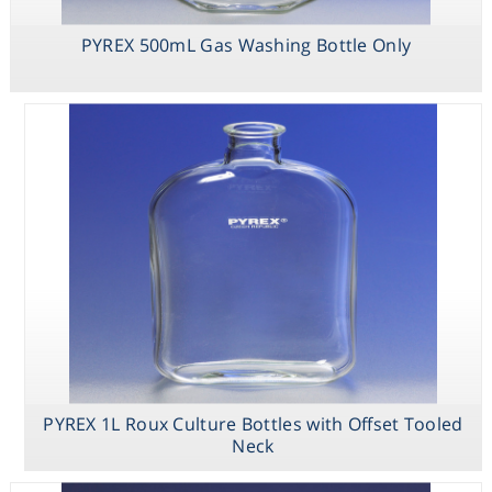
PYREX 500mL Gas Washing Bottle Only
PYREX 125mL
Dropping Bottle
with Bulb and
Pipet
PYREX 1L Roux Culture Bottles with Offset Tooled
Neck