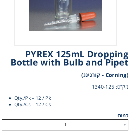
Heating
Instrumentation
Microscopy
PYREX 125mL Dropping
Pumps
Bottle with Bulb and Pipet
(Corning - קורנינג)
Sample Preparation
מק"ט: 1340-125
Shaking & Stirring
Qty./Pk – 12 / Pk
Qty./Cs – 12 / Cs
Storage
כמות:
Thermometry
-
+