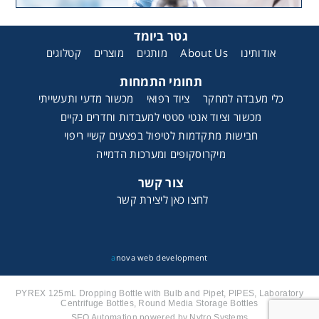
גטר ביומד
קטלוגים
מוצרים
מותגים
About Us
אודותינו
תחומי התמחות
כלי מעבדה למחקר
ציוד רפואי
מכשור מדעי ותעשייתי
מכשור וציוד אנטי סטטי למעבדות וחדרים נקיים
חבישות מתקדמות לטיפול בפצעים קשיי ריפוי
מיקרוסקופים ומערכות הדמייה
צור קשר
לחצו כאן ליצירת קשר
a
nova web development
PYREX 125mL Dropping Bottle with Bulb and Pipet, PIPES, Laboratory
Centrifuge Bottles, Round Media Storage Bottles
SEO Automation powered by Nytro Systems