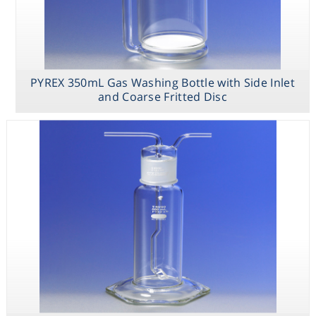
Consumables
Safety
PYREX 350mL Gas Washing Bottle with Side Inlet
and Coarse Fritted Disc
Chemicals
PYREX 1L Roux
PYREX 500mL
PYREX 350mL
Culture Bottles
Gas Washing
Gas Washing
with Offset
Bottle Only
Bottle with Side
Tooled Neck
Inlet and Coarse
Fritted Disc