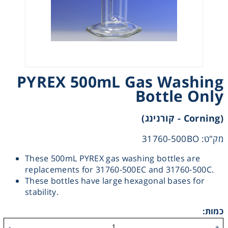
Heating
Instrumentation
Microscopy
PYREX 500mL Gas Washing
Bottle Only
Pumps
(Corning - קורנינג)
Sample Preparation
מק"ט: 31760-500BO
These 500mL PYREX gas washing bottles are
Shaking & Stirring
replacements for 31760-500EC and 31760-500C.
These bottles have large hexagonal bases for
Storage
stability.
כמות:
Thermometry
-
+