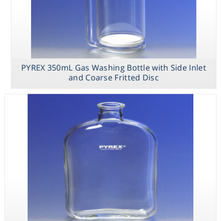
Consumables
Safety
PYREX 350mL Gas Washing Bottle with Side Inlet
Chemicals
and Coarse Fritted Disc
PYREX 125mL
PYREX 1L Roux
PYREX 350mL
Dropping Bottle
Culture Bottles
Gas Washing
with Bulb and
with Offset
Bottle with Side
Pipet
Tooled Neck
Inlet and Coarse
Fritted Disc