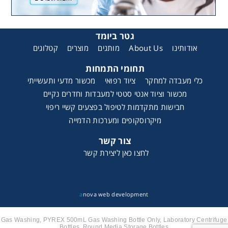
גטר ביומד
קטלוגים
מוצרים
מותגים
About Us
אודותינו
תחומי התמחות
כלי מעבדה למחקר
ציוד רפואי
מכשור מדעי ותעשייתי
מכשור וציוד אנטי סטטי למעבדות וחדרים נקיים
חבישות מתקדמות לטיפול בפצעים קשיי ריפוי
מיקרוסקופים ומערכות הדמייה
צור קשר
לחצו כאן ליצירת קשר
a
nova web development
Gas Washing, PYREX 500mL Gas Washing Bottle Only, Laboratory Centrifuge
Bottles, Round Media Storage Bottles