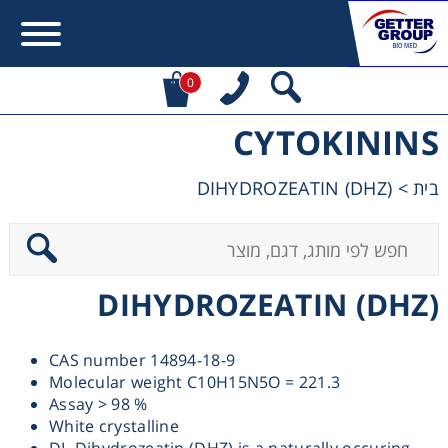
0
CYTOKININS
Error:
Contact form not found.
DIHYDROZEATIN (DHZ)
>
בית
מעונין לקבל הצעת מחיר או מידע עבור:
Centrifuges
DIHYDROZEATIN (DHZ)
Chromatography
CAS number 14894-18-9
Concentration
Molecular weight C10H15N5O = 221.3
Assay > 98 %
Cooling
White crystalline