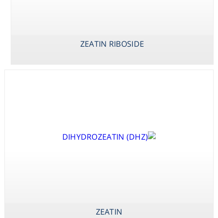
Consumables
Safety
ZEATIN RIBOSIDE
Chemicals
THIDIAZURON
ZEATIN
ZEATIN
RIBOSIDE
N-BENZYL-9-
ZEATIN
(TETRAHYDROPYRANYL)-