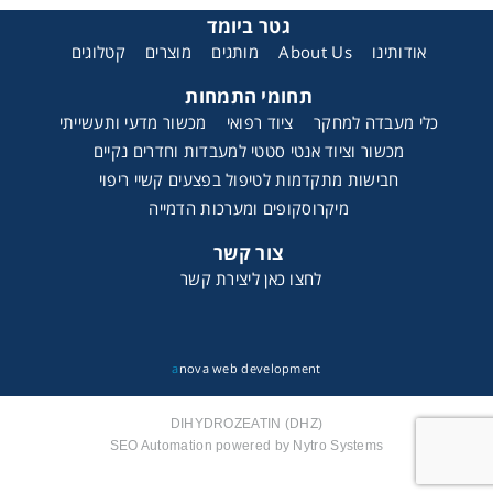
גטר ביומד
קטלוגים
מוצרים
מותגים
About Us
אודותינו
תחומי התמחות
כלי מעבדה למחקר
ציוד רפואי
מכשור מדעי ותעשייתי
מכשור וציוד אנטי סטטי למעבדות וחדרים נקיים
חבישות מתקדמות לטיפול בפצעים קשיי ריפוי
מיקרוסקופים ומערכות הדמייה
צור קשר
לחצו כאן ליצירת קשר
a
nova web development
DIHYDROZEATIN (DHZ)
SEO Automation powered by Nytro Systems