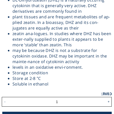
DL-Dihydrozeatin (DHZ) is a naturally occuring
cytokinin that is generally very active. DHZ
Heating
derivatives are commonly found in
plant tissues and are frequent metabolites of ap-
Instrumentation
plied zeatin. In a bioassay, DHZ and its con-
jugates are equally active as their
zeatin ana-logues. In studies where DHZ has been
Microscopy
exter-nally supplied to plants it appears to be
more ‘stable’ than zeatin. This
may be because DHZ is not a substrate for
Pumps
cytokinin oxidase. DHZ may be important in the
mainte-nance of cytokinin activity
Sample Preparation
levels in an oxidative envi-ronment.
Storage condition
Store at 2-8 °C
Shaking & Stirring
Soluble in ethanol
Storage
כמות:
-
+
Thermometry