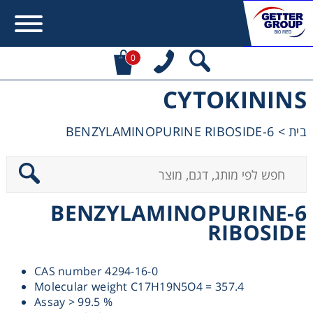
0
CYTOKININS
Error:
Contact form not found.
6-BENZYLAMINOPURINE RIBOSIDE
>
בית
מעונין לקבל הצעת מחיר או מידע עבור:
Centrifuges
6-BENZYLAMINOPURINE
Chromatography
RIBOSIDE
Concentration
CAS number 4294-16-0
Molecular weight C17H19N5O4 = 357.4
Cooling
Assay > 99.5 %