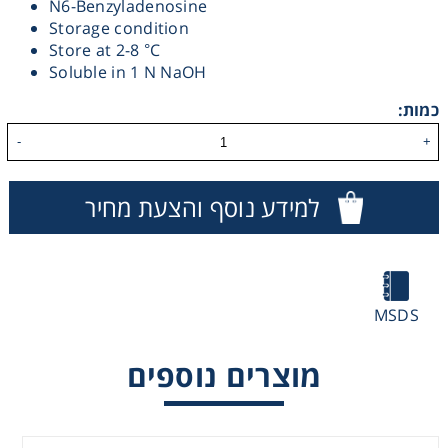
N6-Benzyladenosine
Storage condition
Heating
Store at 2-8 °C
Soluble in 1 N NaOH
Instrumentation
כמות:
Microscopy
-
+
Pumps
למידע נוסף והצעת מחיר
Sample Preparation
Shaking & Stirring
MSDS
מוצרים נוספים
Storage
Thermometry