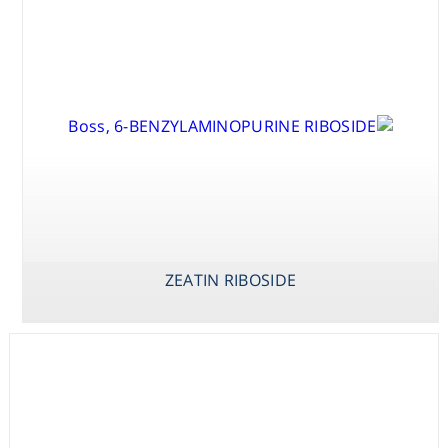
Washing
Chromatography
Lab Essentials
Filtration
Glassware
ZEATIN RIBOSIDE
Liquid Handling
Plasticware
Reagents & Kits