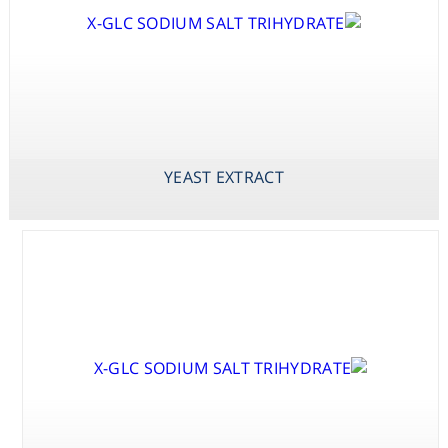
Consumables
Safety
X-PHOS P-
YEAST EXTRACT
ZINC SULPHATE
TOLUIDINE SALT
HEPTAHYDRATE
Chemicals
(BCIP P-
TOLUIDINE
YEAST EXTRACT
SALT)
X-PHOS
DISODIUM SALT
(BCIP DISODIUM
SALT)