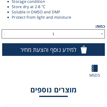
Storage condition
Store dry at 2-8 °C
Heating
Soluble in DMSO and DMF
Protect from light and moisture
Instrumentation
כמות:
Microscopy
-
+
Pumps
למידע נוסף והצעת מחיר
Sample Preparation
Shaking & Stirring
MSDS
מוצרים נוספים
Storage
Thermometry