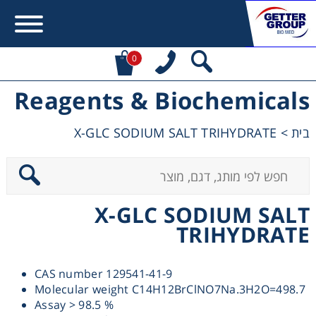
0
Reagents & Biochemicals
Error:
Contact form not found.
X-GLC SODIUM SALT TRIHYDRATE
>
בית
מעונין לקבל הצעת מחיר או מידע עבור:
Centrifuges
X-GLC SODIUM SALT
Chromatography
TRIHYDRATE
Concentration
CAS number 129541-41-9
Molecular weight C14H12BrClNO7Na.3H2O=498.7
Cooling
Assay > 98.5 %