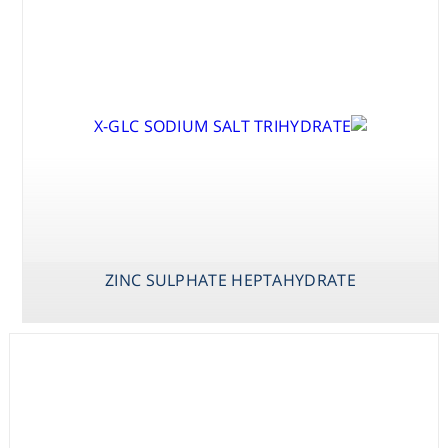
Washing
Chromatography
Lab Essentials
Filtration
Glassware
ZINC SULPHATE HEPTAHYDRATE
Liquid Handling
Plasticware
Reagents & Kits