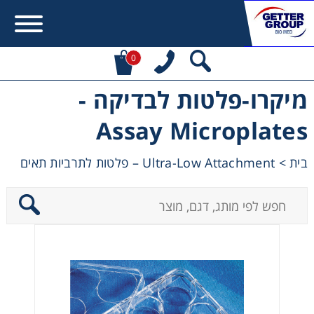
0
מיקרו-פלטות לבדיקה -
Error:
Contact form not found.
Assay Microplates
מעונין לקבל הצעת מחיר או מידע עבור:
Ultra-Low Attachment – פלטות לתרביות תאים
>
בית
Centrifuges
Chromatography
Concentration
Cooling