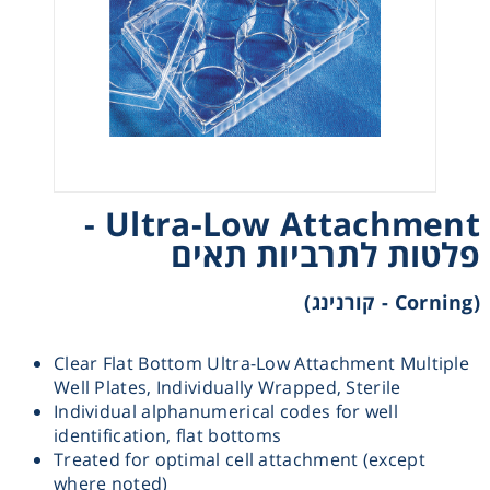
Heating
Instrumentation
Microscopy
Ultra-Low Attachment -
Pumps
פלטות לתרביות תאים
Sample Preparation
(Corning - קורנינג)
Shaking & Stirring
Clear Flat Bottom Ultra-Low Attachment Multiple
Well Plates, Individually Wrapped, Sterile
Storage
Individual alphanumerical codes for well
identification, flat bottoms
Treated for optimal cell attachment (except
Thermometry
where noted)