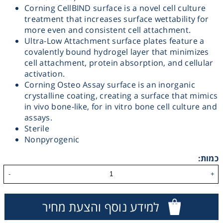
Corning CellBIND surface is a novel cell culture
Washing
treatment that increases surface wettability for
more even and consistent cell attachment.
Ultra-Low Attachment surface plates feature a
Chromatography
covalently bound hydrogel layer that minimizes
cell attachment, protein absorption, and cellular
Lab Essentials
activation.
Corning Osteo Assay surface is an inorganic
crystalline coating, creating a surface that mimics
Filtration
in vivo bone-like, for in vitro bone cell culture and
assays.
Glassware
Sterile
Nonpyrogenic
Liquid Handling
כמות:
-
+
Plasticware
למידע נוסף והצעת מחיר
Reagents & Kits