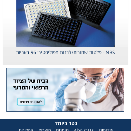
NBS - פלטות שחורות\לבנות מפוליסטירן 96 באריות
גטר ביומד
קטלוגים
מוצרים
מותגים
About Us
אודותינו