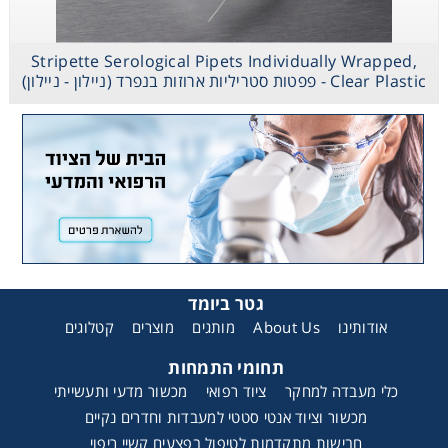
Stripette Serological Pipets Individually Wrapped,
Clear Plastic - פפטות סטריליות ארוזות בנפרד (ניילון - ניילון)
גטר ביומד
קטלוגים
מוצרים
מותגים
About Us
אודותינו
תחומי התמחות
כלי מעבדה למחקר
ציוד רפואי
מכשור מדעי ותעשייתי
מכשור וציוד אנטי סטטי למעבדות וחדרים נקיים
חבישות מתקדמות לטיפול בפצעים קשיי ריפוי