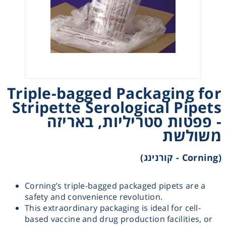
Heating
Instrumentation
Microscopy
Triple-bagged Packaging for
Pumps
Stripette Serological Pipets
- פפטות סטריליות, באריזה
Sample Preparation
משולשת
(Corning - קורנינג)
Shaking & Stirring
Storage
Corning’s triple-bagged packaged pipets are a
safety and convenience revolution.
This extraordinary packaging is ideal for cell-
Thermometry
based vaccine and drug production facilities, or