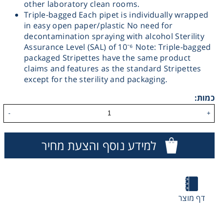
other laboratory clean rooms.
Triple-bagged Each pipet is individually wrapped
Washing
in easy open paper/plastic No need for
decontamination spraying with alcohol Sterility
Chromatography
Assurance Level (SAL) of 10⁻⁶ Note: Triple-bagged
packaged Stripettes have the same product
claims and features as the standard Stripettes
Lab Essentials
except for the sterility and packaging.
Filtration
כמות:
-
+
Glassware
למידע נוסף והצעת מחיר
Liquid Handling
Plasticware
דף מוצר
Reagents & Kits