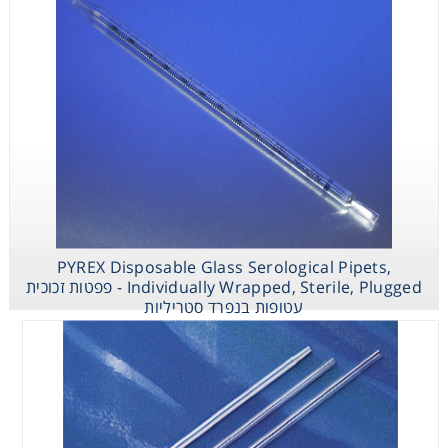
עטופות בנפרד
סטריליות
Stripette
Serological
Pipets
Individually
Wrapped, Clear
PYREX Disposable Glass Serological Pipets,
Plastic - פפטות
Individually Wrapped, Sterile, Plugged - פפטות זכוכית
סטריליות ארוזות
עטופות בנפרד סטריליות
בנפרד (ניילון -
ניילון)