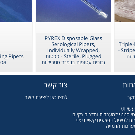
Gl
Liquid 
PYREX Disposable Glass
Pla
Serological Pipets,
Triple
Individually Wrapped,
Stripette Serological Pipets -
יזה
Sterile, Plugged - פפטות
Reagent
זכוכית עטופות בנפרד סטריליות
אספ
Cons
חות
צור קשר
חקר
לחצו כאן ליצירת קשר
עשייתי
טי סטטי למעבדות וחדרים נקיים
 לטיפול בפצעים קשיי ריפוי
Ch
ערכות הדמייה