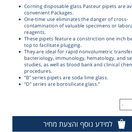
Corning disposable glass Pasteur pipets are ava
convenient Packages.
One-time use eliminates the danger of cross-
contamination of valuable specimens or labor
reagents.
These pipets feature a constriction one inch b
top to facilitate plugging.
They are ideal for rapid non­volumetric transfe
bacteriology, immunology, hematology, and se
studies, as well as blood bank and clinical che
procedures.
“B” series pipets are soda lime glass.
“D” series are borosilicate glass.”
-
למידע נוסף והצעת מחיר