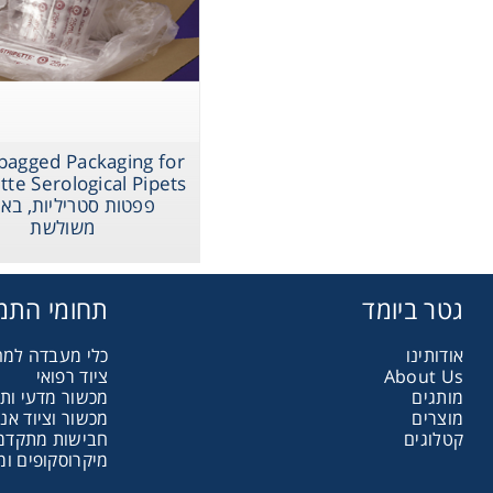
assware
Handling
sticware
-bagged Packaging for
פפטות סטריליות, באר
s & Kits
משולשת
umables
גטר ביומד
תחומי התמ
אודותינו
כלי מעבדה למ
Safety
ציוד רפואי
About Us
מותגים
מכשור מדעי ות
מוצרים
מכשור וציוד אנ
קטלוגים
חבישות מתקדמות
emicals
מיקרוסקופים ומ