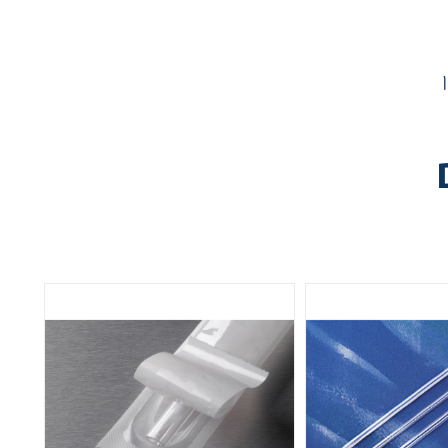
Aspirating Pipets -
ה