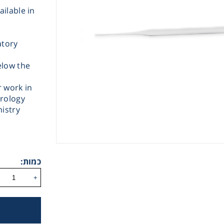
ilable in
atory
elow the
r work in
Instrume
rology
mistry
Mic
כמות:
+
Sample Prep
Shaking & 