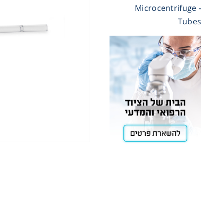
- Microcentrifuge
Tubes
Cooling
Heating
ntation
roscopy
Pumps
aration
Stirring