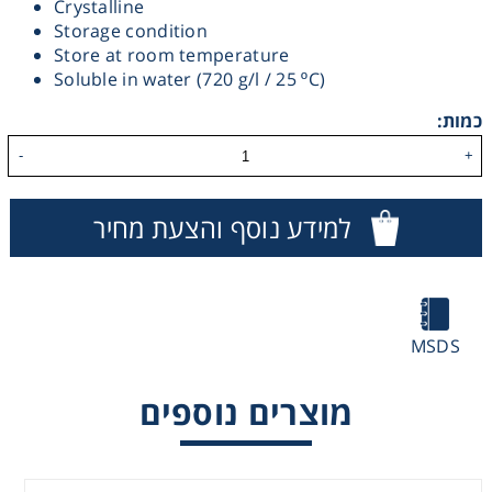
Crystalline
Storage condition
Heating
Store at room temperature
Soluble in water (720 g/l / 25 ºC)
Instrumentation
כמות:
Microscopy
-
+
Pumps
למידע נוסף והצעת מחיר
Sample Preparation
Shaking & Stirring
MSDS
מוצרים נוספים
Storage
Thermometry