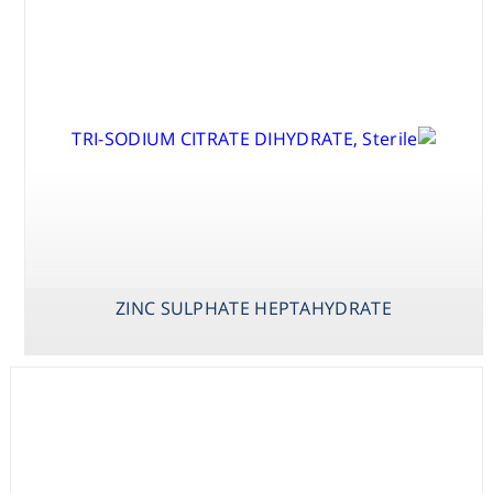
Washing
Chromatography
Lab Essentials
Filtration
Glassware
ZINC SULPHATE HEPTAHYDRATE
Liquid Handling
Plasticware
Reagents & Kits