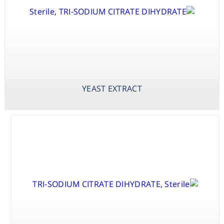
Consumables
Safety
X-PHOS P-
YEAST EXTRACT
ZINC SULPHATE
TOLUIDINE SALT
HEPTAHYDRATE
Chemicals
(BCIP P-
TOLUIDINE
YEAST EXTRACT
SALT)
X-PHOS
DISODIUM SALT