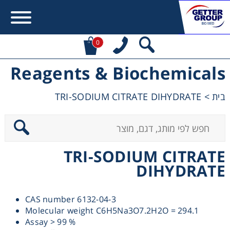
0
Reagents & Biochemicals
Error:
Contact form not found.
TRI-SODIUM CITRATE DIHYDRATE
>
בית
מעונין לקבל הצעת מחיר או מידע עבור:
Centrifuges
TRI-SODIUM CITRATE
Chromatography
DIHYDRATE
Concentration
CAS number 6132-04-3
Molecular weight C6H5Na3O7.2H2O = 294.1
Cooling
Assay > 99 %