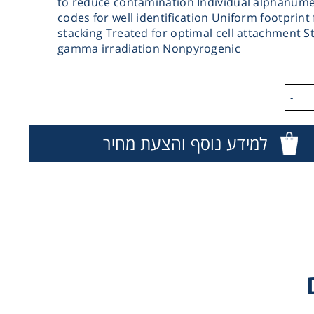
to reduce contamination Individual alphanume
codes for well identification Uniform footprint 
stacking Treated for optimal cell attachment St
gamma irradiation Nonpyrogenic
-
למידע נוסף והצעת מחיר
Ultra low Attachment-
ות