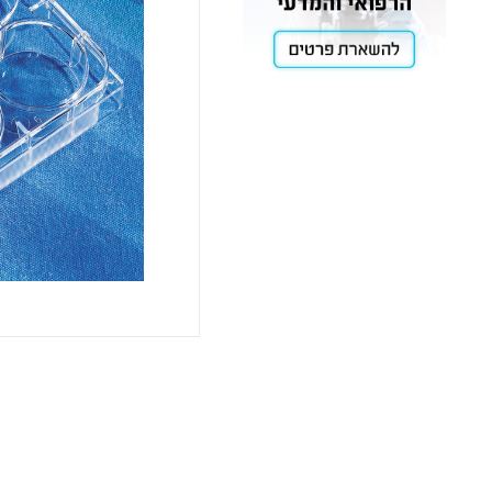
Cooling
Heating
ntation
roscopy
Pumps
aration
ling
Stirring