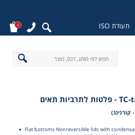
תעודת ISO
0
ר
TC-treated -
Flat bottoms Nonreversible lids with condensa