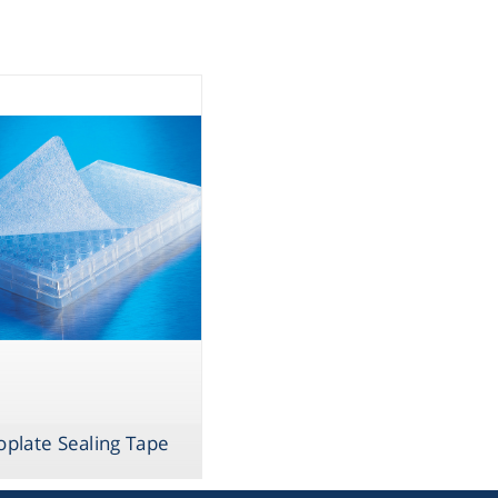
Storage
ometry
Washing
שחורות
ography
sentials
ltration
oplate Sealing Tape