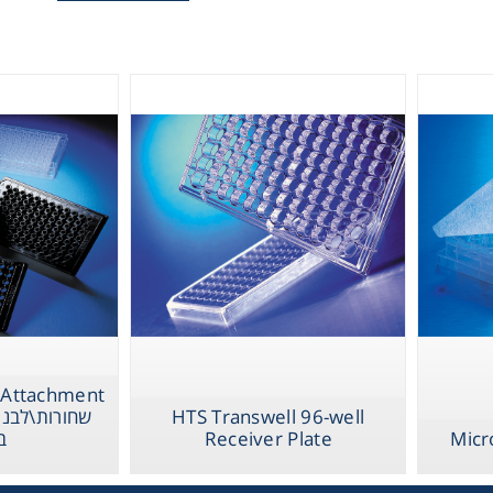
Therm
NBS - פלטות
\לבנות מפוליסטירן
96 באריות
Chromat
Lab Es
HTS Transwell 96-well
Fi
ב
Receiver Plate
Micr