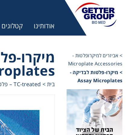
אודותינו
קטלוגים
מיקרו-פ -
> אביזרים למיקרופלטות -
Microplate Accessories
roplates
מ:
> מיקרו-פלטות לבדיקה -
Assay Microplates
TC-treated – פלטות לתרביות תאים
>
בית
trifuges
ography
tration