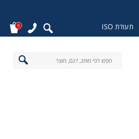
תעודת ISO
0
ר