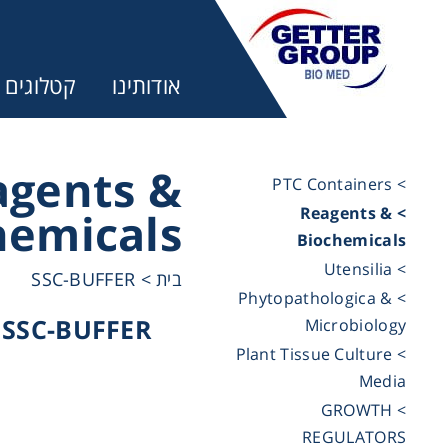
אודותינו
קטלוגים
agents &
> PTC Containers
> Reagents &
hemicals
מ:
Biochemicals
> Utensilia
SSC-BUFFER
>
בית
trifuges
> Phytopathologica &
SSC-BUFFER
Microbiology
> Plant Tissue Culture
ography
Media
> GROWTH
tration
REGULATORS