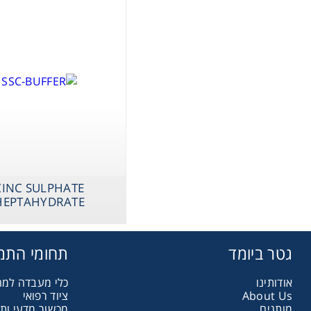
DIUM
ODIUM
Storage
ometry
Washing
ography
ZINC SULPHATE
HEPTAHYDRATE
sentials
גטר ביומד
תחומי התמ
ltration
אודותינו
כלי מעבדה למ
ציוד רפואי
About Us
מותגים
מכשור מדעי ות