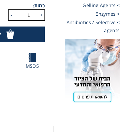
> Gelling Agents
כמות:
Cooling
> Enzymes
-
+
> Antibiotics / Selective
agents
ל
Heating
ntation
MSDS
roscopy
Pumps
TE
TE
aration
Stirring