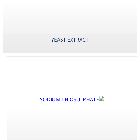
Consumables
Safety
X-PHOS P-
YEAST EXTRACT
ZINC SULPHATE
TOLUIDINE SALT
HEPTAHYDRATE
(BCIP P-
YEAST EXTRACT
Chemicals
TOLUIDINE
SALT)
X-PHOS
DISODIUM SALT
(BCIP DISODIUM
SALT)