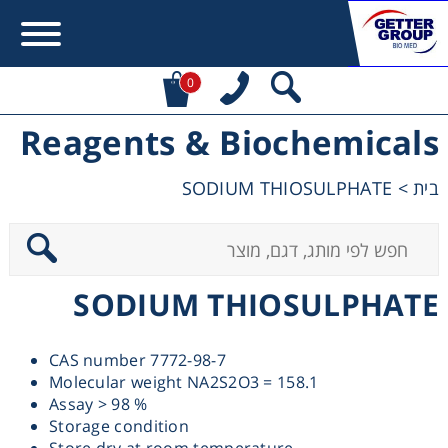
0
Reagents & Biochemicals
Error:
Contact form not found.
SODIUM THIOSULPHATE
>
בית
מעונין לקבל הצעת מחיר או מידע עבור:
Centrifuges
SODIUM THIOSULPHATE
Chromatography
CAS number 7772-98-7
Concentration
Molecular weight NA2S2O3 = 158.1
Assay > 98 %
Cooling
Storage condition