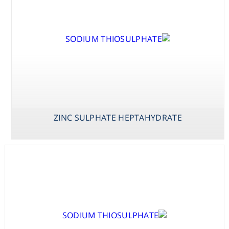
Washing
Chromatography
Lab Essentials
Filtration
ZINC SULPHATE HEPTAHYDRATE
Glassware
Liquid Handling
Plasticware
Reagents & Kits