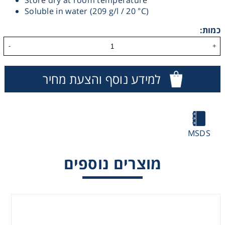
Store dry at room temperature
Soluble in water (209 g/l / 20 °C)
Heating
כמות:
Instrumentation
-
+
Microscopy
למידע נוסף והצעת מחיר
Pumps
Sample Preparation
MSDS
Shaking & Stirring
מוצרים נוספים
Storage
Thermometry