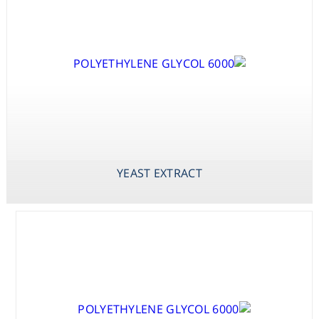
Consumables
Safety
Chemicals
X-PHOS P-
YEAST EXTRACT
ZINC SULPHATE
TOLUIDINE SALT
HEPTAHYDRATE
(BCIP P-
TOLUIDINE
SALT)
YEAST EXTRACT
X-PHOS
DISODIUM SALT
(BCIP DISODIUM
SALT)