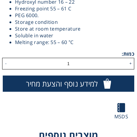
Hydroxyl number 16 – 22
Freezing point 55 – 61 C
Heating
PEG 6000.
Storage condition
Instrumentation
Store at room temperature
Soluble in water
Melting range: 55 – 60 °C
Microscopy
כמות:
Pumps
-
+
Sample Preparation
למידע נוסף והצעת מחיר
Shaking & Stirring
Storage
MSDS
Thermometry
מוצרים נוספים