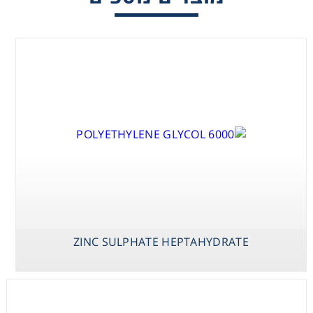
Washing
Chromatography
Lab Essentials
Filtration
Glassware
Liquid Handling
ZINC SULPHATE HEPTAHYDRATE
Plasticware
Reagents & Kits