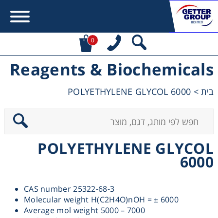
0
Reagents & Biochemicals
Error:
Contact form not found.
POLYETHYLENE GLYCOL 6000
>
בית
מעונין לקבל הצעת מחיר או מידע עבור:
Centrifuges
POLYETHYLENE GLYCOL
Chromatography
6000
Concentration
CAS number 25322-68-3
Molecular weight H(C2H4O)nOH = ± 6000
Cooling
Average mol weight 5000 – 7000