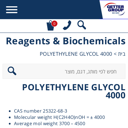
0
Reagents & Biochemicals
Error:
Contact form not found.
POLYETHYLENE GLYCOL 4000
>
בית
מעונין לקבל הצעת מחיר או מידע עבור:
Centrifuges
POLYETHYLENE GLYCOL
Chromatography
4000
Concentration
CAS number 25322-68-3
Molecular weight H(C2H4O)nOH = ± 4000
Cooling
Average mol weight 3700 – 4500