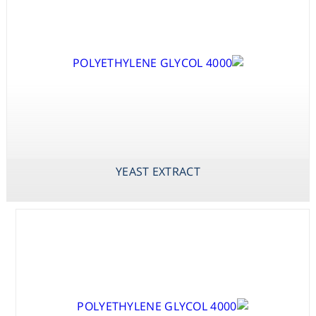
Consumables
Safety
Chemicals
X-PHOS P-
YEAST EXTRACT
ZINC SULPHATE
TOLUIDINE SALT
HEPTAHYDRATE
(BCIP P-
TOLUIDINE
SALT)
YEAST EXTRACT
X-PHOS
DISODIUM SALT
(BCIP DISODIUM
SALT)