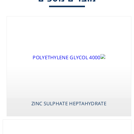
Washing
Chromatography
Lab Essentials
Filtration
Glassware
Liquid Handling
ZINC SULPHATE HEPTAHYDRATE
Plasticware
Reagents & Kits