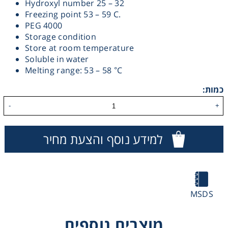
Hydroxyl number 25 – 32
Freezing point 53 – 59 C.
Heating
PEG 4000
Storage condition
Instrumentation
Store at room temperature
Soluble in water
Melting range: 53 – 58 °C
Microscopy
כמות:
Pumps
-
+
Sample Preparation
למידע נוסף והצעת מחיר
Shaking & Stirring
Storage
MSDS
Thermometry
מוצרים נוספים