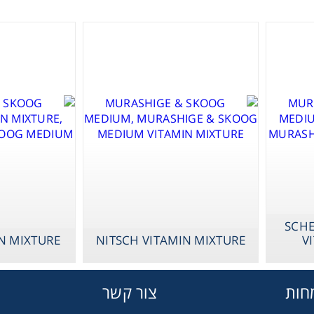
Therm
Chromat
LINSMAIER & 
SCH
Lab Es
VITAMIN MIXT
IN MIXTURE
NITSCH VITAMIN MIXTURE
V
Fi
חות
צור קשר