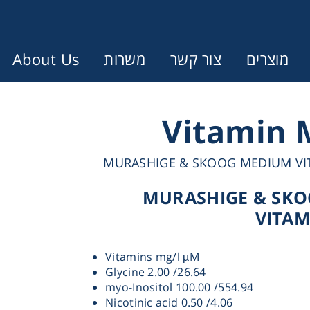
About Us
משרות
צור קשר
מוצרים
Error:
Contact form not found.
Vitamin 
עונין לקבל הצעת מחיר או מידע עבו
MURASHIGE & SKOOG MEDIUM VI
MURASHIGE & SK
Cen
VITAM
Chromat
Vitamins mg/l µM
Glycine 2.00 /26.64
myo-Inositol 100.00 /554.94
Concen
Nicotinic acid 0.50 /4.06