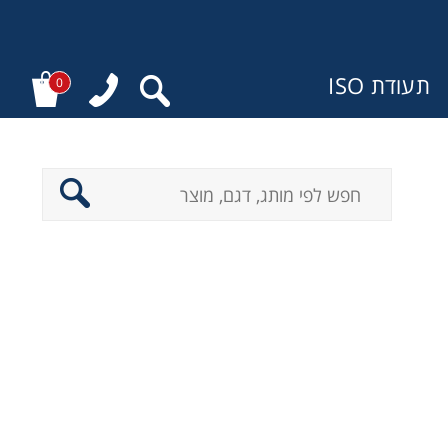
תעודת ISO
0
ר