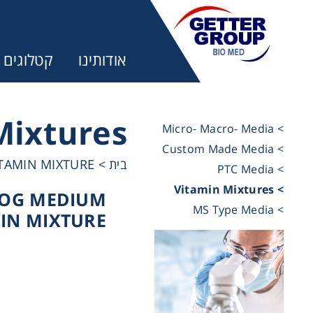
אודותינו
קטלוגים
Mixtures
> Micro- Macro- Media
> Custom Made Media
מ:
TAMIN MIXTURE
>
בית
> PTC Media
> Vitamin Mixtures
OOG MEDIUM
trifuges
> MS Type Media
IN MIXTURE
ography
tration