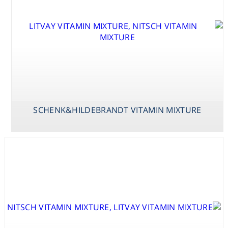
Washing
Chromatography
Lab Essentials
Filtration
SCHENK&HILDEBRANDT VITAMIN MIXTURE
Glassware
Liquid Handling
Plasticware
Reagents & Kits