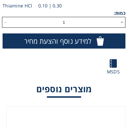
Thiamine HCl 0.10 | 0.30
Heating
כמות:
-
+
Instrumentation
למידע נוסף והצעת מחיר
Microscopy
Pumps
MSDS
Sample Preparation
מוצרים נוספים
Shaking & Stirring
Storage
Thermometry