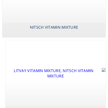
Consumables
Safety
LINSMAIER &
NITSCH VITAMIN
SCHENK&HILDEBRANDT
NITSCH VITAMIN MIXTURE
SKOOG VITAMIN
MIXTURE
VITAMIN
MIXTURE
MIXTURE
Chemicals
GRESSHOF &
DOY (DBM2)
VITAMIN