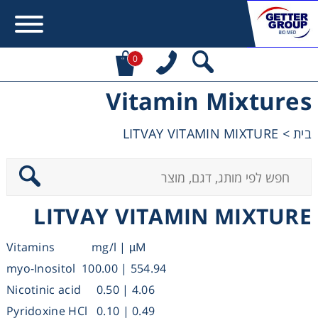
0
Vitamin Mixtures
Error:
Contact form not found.
LITVAY VITAMIN MIXTURE
>
בית
מעונין לקבל הצעת מחיר או מידע עבור:
Centrifuges
LITVAY VITAMIN MIXTURE
Chromatography
Vitamins mg/l | µM
Concentration
myo-Inositol 100.00 | 554.94
Nicotinic acid 0.50 | 4.06
Cooling
Pyridoxine HCl 0.10 | 0.49