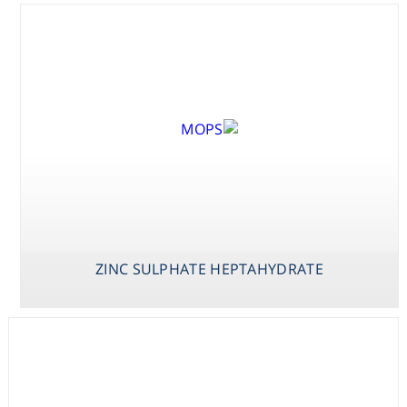
Washing
Chromatography
Lab Essentials
Filtration
Glassware
ZINC SULPHATE HEPTAHYDRATE
Liquid Handling
Plasticware
Reagents & Kits