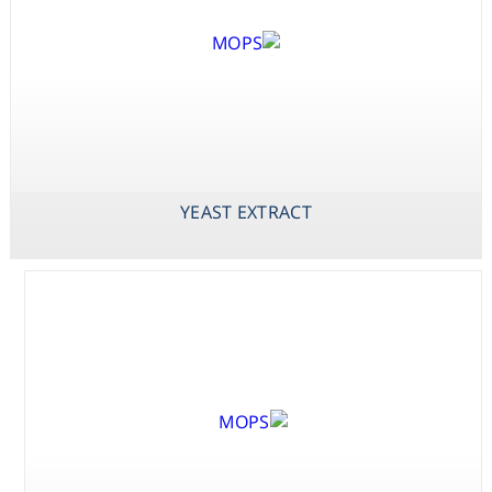
Consumables
Safety
X-PHOS P-
YEAST EXTRACT
ZINC SULPHATE
TOLUIDINE SALT
HEPTAHYDRATE
Chemicals
(BCIP P-
TOLUIDINE
YEAST EXTRACT
SALT)
X-PHOS
DISODIUM SALT
(BCIP DISODIUM
SALT)