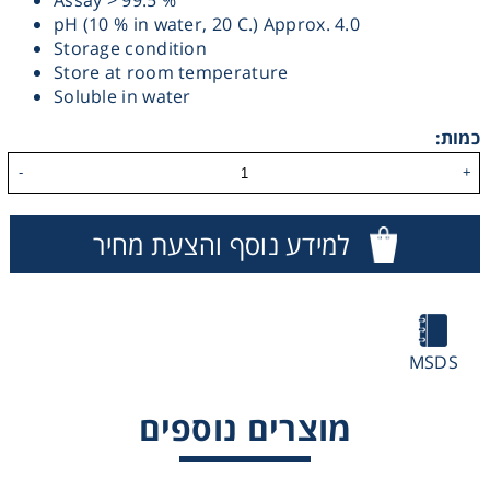
Assay > 99.5 %
pH (10 % in water, 20 C.) Approx. 4.0
Heating
Storage condition
Store at room temperature
Instrumentation
Soluble in water
כמות:
Microscopy
-
+
Pumps
למידע נוסף והצעת מחיר
Sample Preparation
Shaking & Stirring
MSDS
Storage
מוצרים נוספים
Thermometry