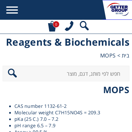
0
Reagents & Biochemicals
Error:
Contact form not found.
MOPS
>
בית
מעונין לקבל הצעת מחיר או מידע עבור:
Centrifuges
MOPS
Chromatography
CAS number 1132-61-2
Concentration
Molecular weight C7H15NO4S = 209.3
pKa (25 C.) 7.0 – 7.2
Cooling
pH range 6.5 – 7.9