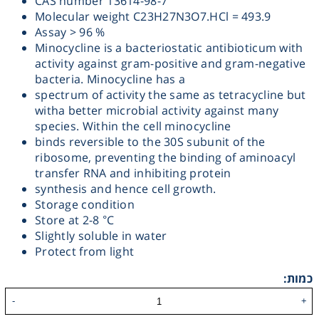
CAS number 13614-98-7
Molecular weight C23H27N3O7.HCl = 493.9
Heating
Assay > 96 %
Minocycline is a bacteriostatic antibioticum with
Instrumentation
activity against gram-positive and gram-negative
bacteria. Minocycline has a
spectrum of activity the same as tetracycline but
Microscopy
witha better microbial activity against many
species. Within the cell minocycline
binds reversible to the 30S subunit of the
Pumps
ribosome, preventing the binding of aminoacyl
transfer RNA and inhibiting protein
Sample Preparation
synthesis and hence cell growth.
Storage condition
Store at 2-8 °C
Shaking & Stirring
Slightly soluble in water
Protect from light
Storage
כמות:
Thermometry
-
+