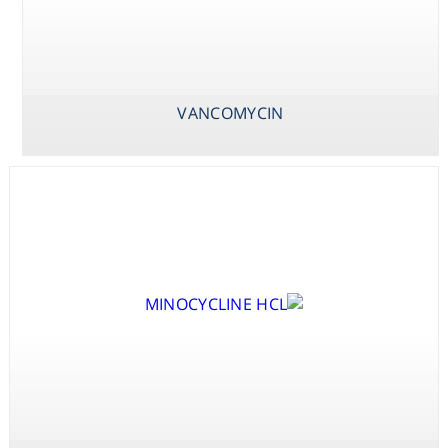
Consumables
Safety
VANCOMYCIN
Chemicals
TOBRAMYCINE
TRIMETHOPRIM
VANCOMYCIN
SULPHATE
TICARCILLIN