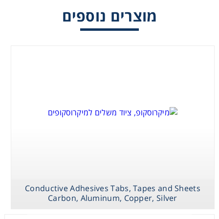
מוצרים נוספים
Washing
Chromatography
Lab Essentials
Filtration
Glassware
Liquid Handling
Plasticware
Conductive Adhesives Tabs, Tapes and Sheets
Carbon, Aluminum, Copper, Silver
Reagents & Kits