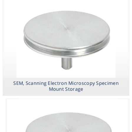
Consumables
Safety
SEM Pin Stub
SEM, Scanning
Conductive
Chemicals
Specimen
Electron
Adhesives Tabs,
Mounts
Microscopy
Tapes and
Specimen
Sheets Carbon,
Mount Storage
Aluminum,
Copper, Silver
SEM, Scanning Electron Microscopy Specimen
Mount Storage
TEM Grid
Storage and
Holder Blocks
and Boxes for
Transmission