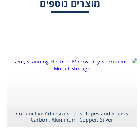
מוצרים נוספים
Washing
Chromatography
Lab Essentials
Filtration
Glassware
Liquid Handling
Conductive Adhesives Tabs, Tapes and Sheets
Plasticware
Carbon, Aluminum, Copper, Silver
TEM Grid
SEM Pin Stub
Storage and
Specimen
Holder Blocks
Mounts
Reagents & Kits
and Boxes for