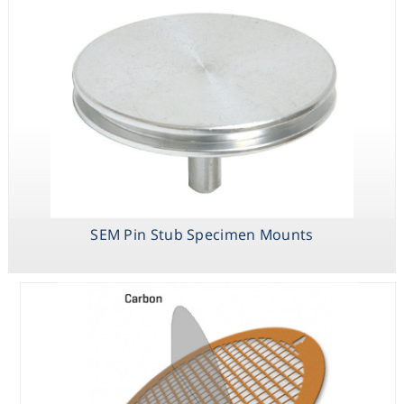
Transmission
Electron
Consumables
Microscopy
Grids
Safety
Chemicals
Conductive
Adhesives Tabs,
Tapes and
Sheets Carbon,
SEM Pin Stub Specimen Mounts
Aluminum,
Copper, Silver