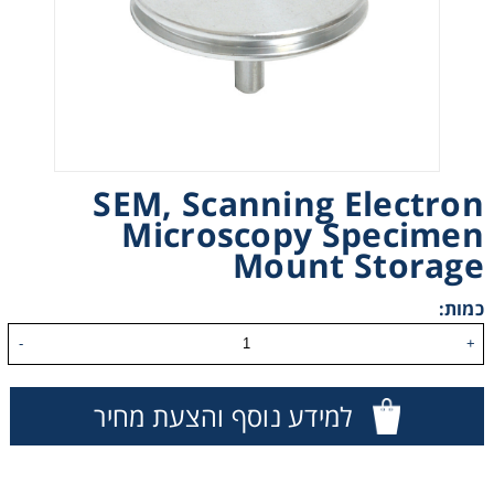
Heating
Instrumentation
Microscopy
SEM, Scanning Electron
Pumps
Microscopy Specimen
Mount Storage
Sample Preparation
כמות:
Shaking & Stirring
-
+
Storage
למידע נוסף והצעת מחיר
Thermometry