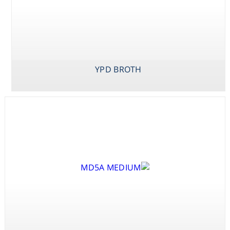
Consumables
Safety
YPD BROTH
Chemicals
YDC MEDIUM
YPD AGAR
YPD BROTH