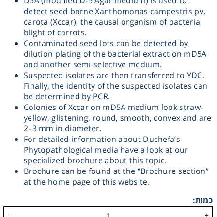
D5A (modified D-5 Agar medium) is used to
detect seed borne Xanthomonas campestris pv.
Heating
carota (Xccar), the causal organism of bacterial
blight of carrots.
Instrumentation
Contaminated seed lots can be detected by
dilution plating of the bacterial extract on mD5A
and another semi-selective medium.
Microscopy
Suspected isolates are then transferred to YDC.
Finally, the identity of the suspected isolates can
be determined by PCR.
Pumps
Colonies of Xccar on mD5A medium look straw-
yellow, glistening, round, smooth, convex and are
Sample Preparation
2–3 mm in diameter.
For detailed information about Duchefa’s
Phytopathological media have a look at our
Shaking & Stirring
specialized brochure about this topic.
Brochure can be found at the “Brochure section”
Storage
at the home page of this website.
כמות:
Thermometry
-
+