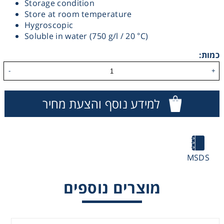
Storage condition
Store at room temperature
Heating
Hygroscopic
Soluble in water (750 g/l / 20 °C)
Instrumentation
כמות:
Microscopy
-
+
Pumps
למידע נוסף והצעת מחיר
Sample Preparation
Shaking & Stirring
MSDS
מוצרים נוספים
Storage
Thermometry