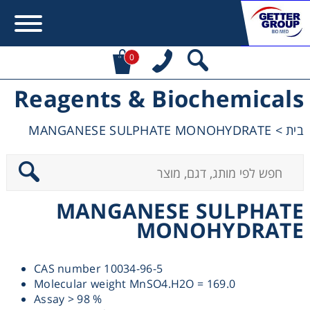
0
Reagents & Biochemicals
Error:
Contact form not found.
MANGANESE SULPHATE MONOHYDRATE
>
בית
מעונין לקבל הצעת מחיר או מידע עבור:
Centrifuges
MANGANESE SULPHATE
Chromatography
MONOHYDRATE
Concentration
CAS number 10034-96-5
Molecular weight MnSO4.H2O = 169.0
Cooling
Assay > 98 %