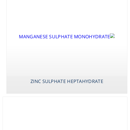
Washing
Chromatography
Lab Essentials
Filtration
Glassware
ZINC SULPHATE HEPTAHYDRATE
Liquid Handling
Plasticware
Reagents & Kits