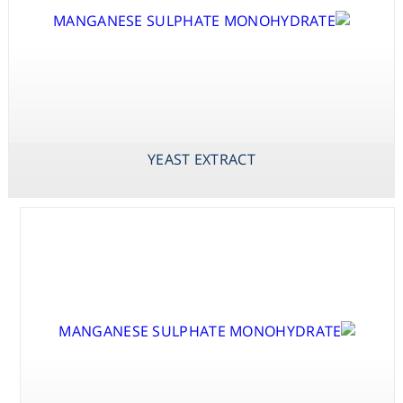
Consumables
Safety
X-PHOS P-
YEAST EXTRACT
ZINC SULPHATE
TOLUIDINE SALT
HEPTAHYDRATE
Chemicals
(BCIP P-
TOLUIDINE
YEAST EXTRACT
SALT)
X-PHOS
DISODIUM SALT
(BCIP DISODIUM
SALT)