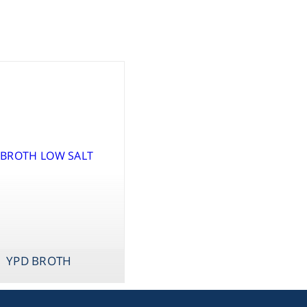
Storage
UM
ometry
Washing
ography
sentials
YPD BROTH
ltration