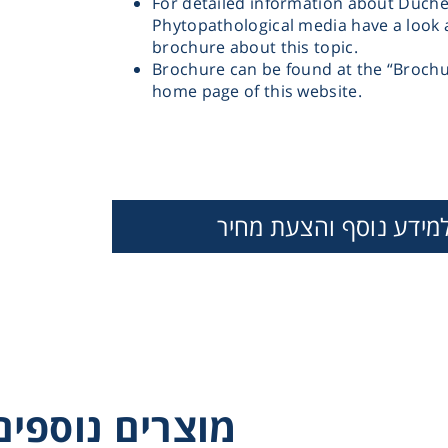
For detailed information about Duche
Phytopathological media have a look a
brochure about this topic.
Brochure can be found at the “Brochu
home page of this website.
Instrume
מידע נוסף והצעת מחיר
Mic
Sample Prep
מוצרים נוספים
YDC MEDIUM
YPD AGAR
YPD BROT
Shaking & 