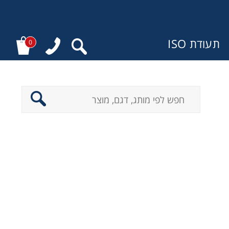
תעודת ISO
0
ר