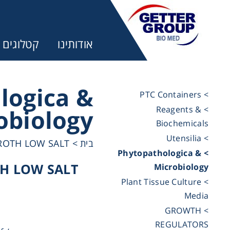
אודותינו
קטלוגים
logica &
> PTC Containers
> Reagents &
obiology
מ:
Biochemicals
> Utensilia
ROTH LOW SALT
>
בית
trifuges
> Phytopathologica &
H LOW SALT
Microbiology
> Plant Tissue Culture
ography
Media
> GROWTH
tration
REGULATORS