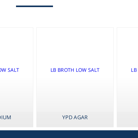
SNAC MEDI
Therm
Chromat
Lab Es
DIUM
YPD AGAR
Fi