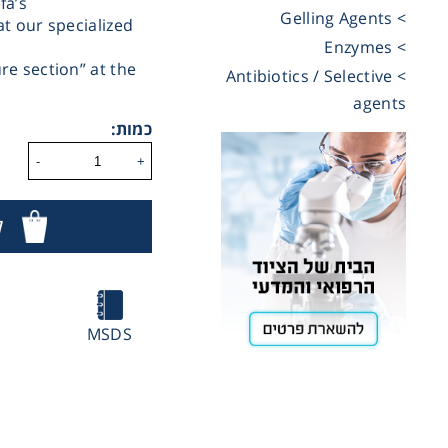
fa’s
> Gelling Agents
t our specialized
Cooling
> Enzymes
re section” at the
> Antibiotics / Selective
agents
Heating
כמות:
-
+
ntation
ל
roscopy
Pumps
MSDS
aration
H
Stirring