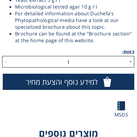
Yeast extract 5 g / l
Microbiological tested agar 10 g / l
Heating
For detailed information about Duchefa’s
Phytopathological media have a look at our
Instrumentation
specialized brochure about this topic.
Brochure can be found at the “Brochure section”
at the home page of this website.
Microscopy
כמות:
Pumps
-
+
Sample Preparation
למידע נוסף והצעת מחיר
Shaking & Stirring
Storage
MSDS
Thermometry
מוצרים נוספים