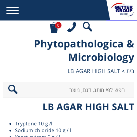
0
Phytopathologica &
Error:
Contact form not found.
Microbiology
מעונין לקבל הצעת מחיר או מידע עבור:
LB AGAR HIGH SALT
>
בית
Centrifuges
Chromatography
LB AGAR HIGH SALT
Concentration
Tryptone 10 g /l
Cooling
Sodium chloride 10 g / l