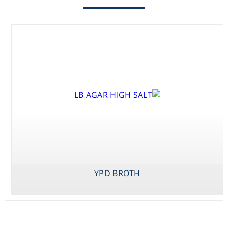
Washing
Chromatography
Lab Essentials
Filtration
Glassware
Liquid Handling
YPD BROTH
Plasticware
Reagents & Kits