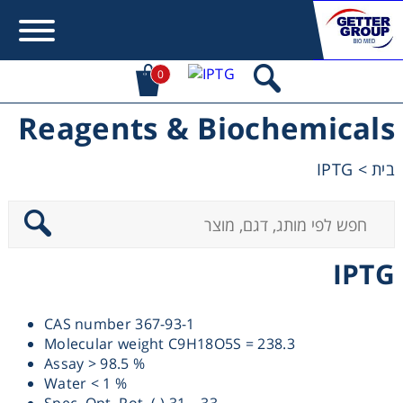
0
Reagents & Biochemicals
Error:
Contact form not found.
IPTG
>
בית
מעונין לקבל הצעת מחיר או מידע עבור:
Centrifuges
IPTG
Chromatography
CAS number 367-93-1
Concentration
Molecular weight C9H18O5S = 238.3
Assay > 98.5 %
Cooling
Water < 1 %