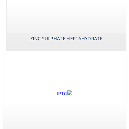
Consumables
Safety
ZINC SULPHATE HEPTAHYDRATE
Chemicals
X-PHOS P-
YEAST EXTRACT
ZINC SULPHATE
TOLUIDINE SALT
HEPTAHYDRATE
(BCIP P-
TOLUIDINE
SALT)
X-PHOS