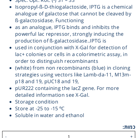
Spec. Opt. Rot. (-) 31 – 33
Isopropyl-ß-D-thiogalactoside, IPTG is a chemical
Heating
analogue of galactose that cannot be cleaved by
ß-galactosidase. Functioning
Instrumentation
as an analogue, IPTG binds and inhibits the
powerful lac repressor, strongly inducing the
production of ß-galactosidase..IPTG is
Microscopy
used in conjunction with X-Gal for detection of
lac+ colonies or cells in a colorimetric assay, in
order to distinguish recombinants
Pumps
(white) from non recombinants (blue) in cloning
strategies using vectors like Lamb-da-11, M13m-
Sample Preparation
p18 and 19, pUC18 and 19,
pUR222 containing the lacZ gene. For more
detailed information see X-Gal.
Shaking & Stirring
Storage condition
Store at -25 to -15 ºC
Storage
Soluble in water and ethanol
כמות:
Thermometry
-
+