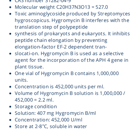
CAS number 31282-04-9
Molecular weight C20H37N3O13 = 527.0
Heating
Toxic aminoglycoside produced by Streptomyces
hygroscopicus. Hygromycin B interferes with the
Instrumentation
translation step of polypeptide
synthesis of prokaryots and eukaryots. It inhibits
peptide chain elongation by preventing
Microscopy
elongation-factor EF-2 dependent tran-
slocati-on. Hygromycin B is used as a selective
agent for the incorporation of the APH 4 gene in
Pumps
plant tissue.
One vial of Hygromycin B contains 1,000,000
Sample Preparation
units.
Concentration is 452,000 units per ml.
Volume of Hygromycin B solution is 1,000,000 /
Shaking & Stirring
452,000 = 2.2 ml.
Storage condition
Storage
Solution: 407 mg Hygromycin B/ml
Concentration: 452,000 U/ml
Store at 2-8°C, soluble in water
Thermometry