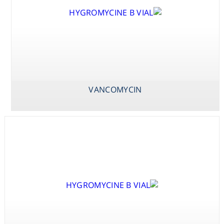
Consumables
Safety
Chemicals
VANCOMYCIN
TOBRAMYCINE
TRIMETHOPRIM
VANCOMYCIN
SULPHATE