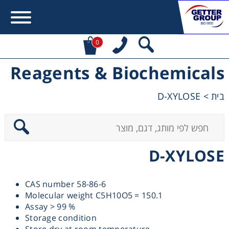
0
Reagents & Biochemicals
Error:
Contact form not found.
D-XYLOSE
>
בית
מעונין לקבל הצעת מחיר או מידע עבור:
Centrifuges
D-XYLOSE
Chromatography
CAS number 58-86-6
Concentration
Molecular weight C5H10O5 = 150.1
Assay > 99 %
Cooling
Storage condition