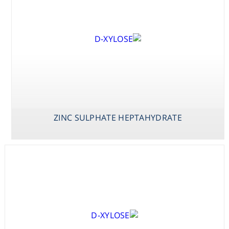
Washing
Chromatography
Lab Essentials
Filtration
ZINC SULPHATE HEPTAHYDRATE
Glassware
Liquid Handling
Plasticware
Reagents & Kits