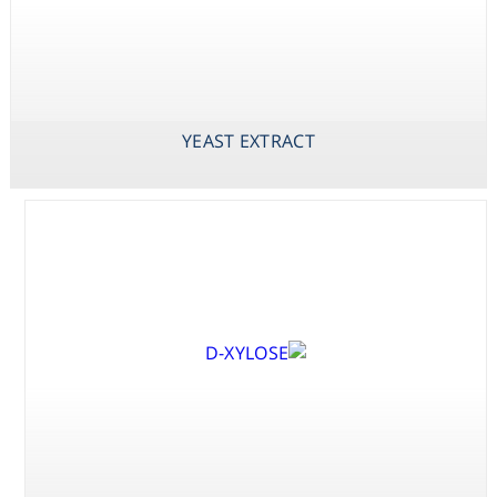
Consumables
Safety
X-PHOS P-
YEAST EXTRACT
ZINC SULPHATE
TOLUIDINE SALT
HEPTAHYDRATE
(BCIP P-
YEAST EXTRACT
Chemicals
TOLUIDINE
SALT)
X-PHOS
DISODIUM SALT
(BCIP DISODIUM
SALT)