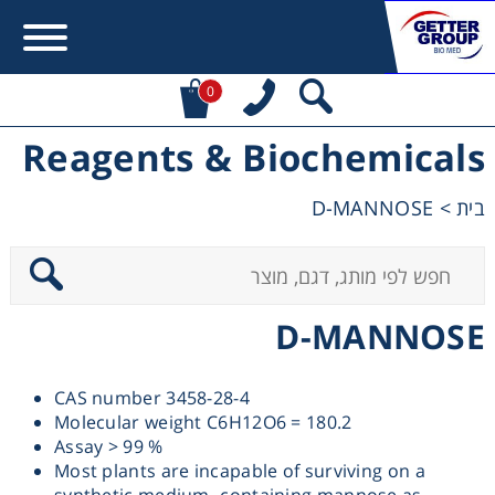
0
Reagents & Biochemicals
Error:
Contact form not found.
D-MANNOSE
>
בית
מעונין לקבל הצעת מחיר או מידע עבור:
Centrifuges
D-MANNOSE
Chromatography
CAS number 3458-28-4
Concentration
Molecular weight C6H12O6 = 180.2
Assay > 99 %
Cooling
Most plants are incapable of surviving on a