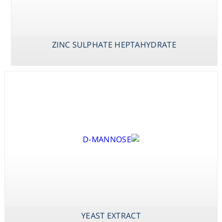
Consumables
Safety
ZINC SULPHATE HEPTAHYDRATE
Chemicals
X-PHOS P-
YEAST EXTRACT
ZINC SULPHATE
TOLUIDINE SALT
HEPTAHYDRATE
(BCIP P-
TOLUIDINE
SALT)
YEAST EXTRACT
X-PHOS