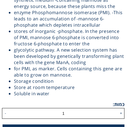
synthetic medium -containing mannose as
energy source, because these plants miss the
Heating
enzyme Phosphomannose isomerase (PMI). -This
leads to an accumulation of -mannose 6-
Instrumentation
phosphate which depletes intracellular
stores of inorganic -phosphate. In the presence
of PMI, mannose 6-phosphate is converted into
Microscopy
fructose 6-phosphate to enter the
glycolytic pathway. A new selection system has
been developed by genetically transforming plant
Pumps
cells with the gene ManA, coding
for PMI, as marker. Cells containing this gene are
Sample Preparation
able to grow on mannose.
Storage condition
Store at room temperature
Shaking & Stirring
Soluble in water
Storage
כמות:
-
+
Thermometry