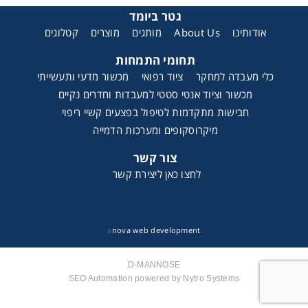
גטר ביומד
קטלוגים
מוצרים
מותגים
About Us
אודותינו
תחומי התמחות
כלי מעבדה למחקר
ציוד רפואי
מכשור מדעי ותעשייתי
מכשור וציוד אנטי סטטי למעבדות וחדרים נקיים
חבישות מתקדמות לטיפול בפצעים קשיי ריפוי
מיקרוסקופים ומערכות הדמייה
צור קשר
לחצו כאן ליצירת קשר
a
nova web development
D-MANNOSE
SEO Automation powered by Nytro Systems