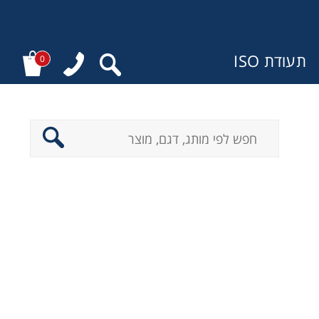
תעודת ISO
0
ר