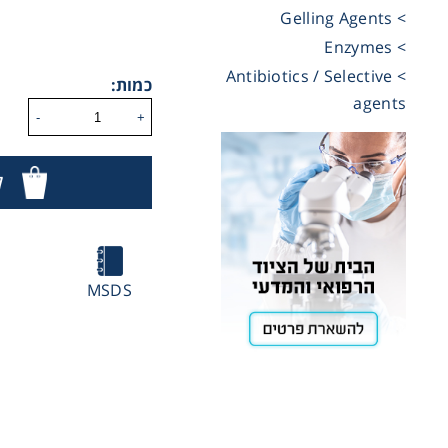
> Gelling Agents
Cooling
> Enzymes
> Antibiotics / Selective
כמות:
agents
Heating
-
+
ל
ntation
roscopy
MSDS
Pumps
aration
TE
TE
Stirring