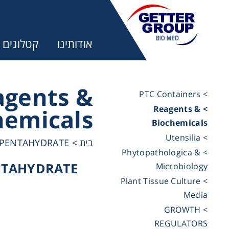
אודותינו
קטלוגים
agents &
> PTC Containers
> Reagents &
hemicals
מ:
Biochemicals
> Utensilia
 PENTAHYDRATE
>
בית
trifuges
> Phytopathologica &
NTAHYDRATE
Microbiology
> Plant Tissue Culture
ography
Media
7
> GROWTH
tration
REGULATORS