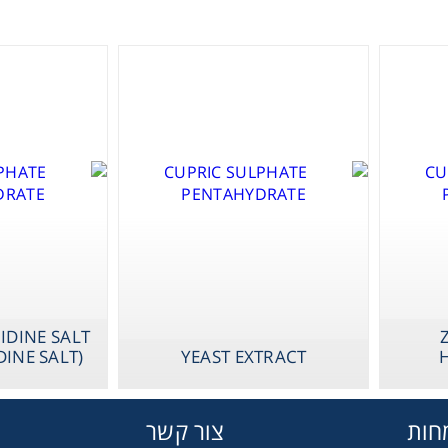
Therm
X-PHOS DISO
SALT (BCIP DIS
SALT)
Chromat
Lab Es
IDINE SALT
DINE SALT)
YEAST EXTRACT
Fi
חות
צור קשר