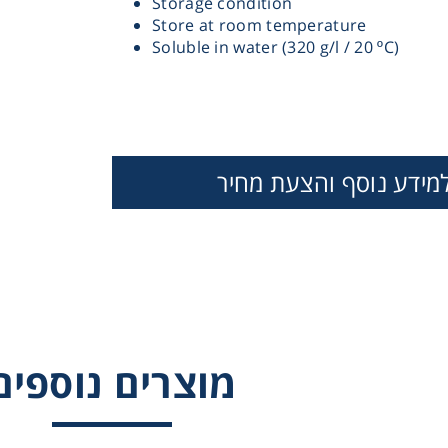
Storage condition
Store at room temperature
Soluble in water (320 g/l / 20 ºC)
מידע נוסף והצעת מחיר
Instrume
Mic
מוצרים נוספים
Sample Prep
HOS P-TOLUIDINE
YEAST EXTRACT
ZINC SULPHA
SALT (BCIP P-
HEPTAHYDRA
LUIDINE SALT)
Shaking & 