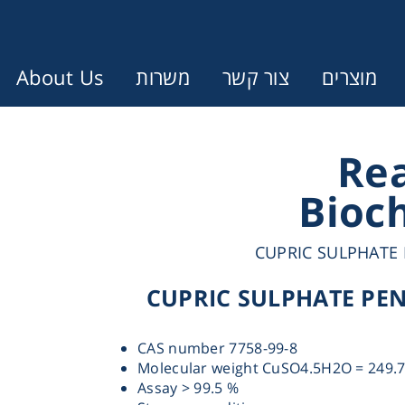
About Us
משרות
צור קשר
מוצרים
Error:
Contact form not found.
Re
Bioc
עונין לקבל הצעת מחיר או מידע עבו
CUPRIC SULPHATE
Cen
CUPRIC SULPHATE PE
Chromat
CAS number 7758-99-8
Molecular weight CuSO4.5H2O = 249.
Concen
Assay > 99.5 %