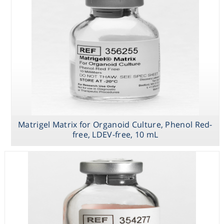
High
hESC-Qualified
Matrigel Matrix
Concentration
Matrix, LDEV-
for Organoid
(HC), Growth
free, 5 mL
Culture, Phenol
Factor Reduced
Red-free, LDEV-
(GFR) LDEV-free,
free, 10 mL
10mL
Matrigel Matrix for Organoid Culture, Phenol Red-
free, LDEV-free, 10 mL
High
Concentration
(HC), Phenol-Red
Free, LDEV-free,
10mL