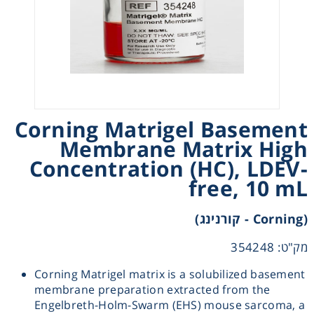
Heating
Instrumentation
Microscopy
Corning Matrigel Basement
Pumps
Membrane Matrix High
Concentration (HC), LDEV-
Sample Preparation
free, 10 mL
(Corning - קורנינג)
Shaking & Stirring
מק"ט: 354248
Storage
Corning Matrigel matrix is a solubilized basement
membrane preparation extracted from the
Thermometry
Engelbreth-Holm-Swarm (EHS) mouse sarcoma, a