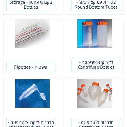
צינורות עם קצה עגול -
בקבוקי אחסון - Storage
Bottles
Round Bottom Tubes
Heating
Instrumentation
Microscopy
Pumps
בקבוקי צנטריפוגה -
פיפטות - Pipettes
Centrifuge Bottles
Sample Preparation
Shaking & Stirring
Polystyrene (PS)
Polycarbonate
Easy Grip
Storage
Storage Bottles
Storage Bottles
Polystyrene (PS)
with 45mm
Storage Bottles
Caps
with 45mm
Thermometry
Caps
מבחנות צנטריפוגה -
מבחנות מיקרו צנטריפוגה -
Microcentrifuge Tubes
Centrifuge Tubes