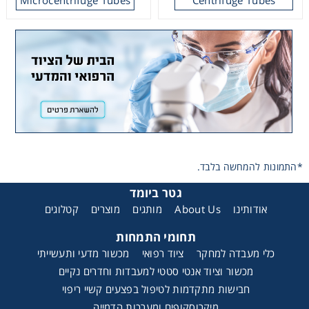
Washing
Chromatography
Lab Essentials
PYREX Round
Wide Mouth
Media Storage
Bottles, with
Filtration
GLS 80 Screw
Cap
*התמונות להמחשה בלבד.
Glassware
גטר ביומד
קטלוגים
מוצרים
מותגים
About Us
אודותינו
Liquid Handling
תחומי התמחות
Plasticware
כלי מעבדה למחקר
ציוד רפואי
מכשור מדעי ותעשייתי
מכשור וציוד אנטי סטטי למעבדות וחדרים נקיים
חבישות מתקדמות לטיפול בפצעים קשיי ריפוי
Reagents & Kits
מיקרוסקופים ומערכות הדמייה