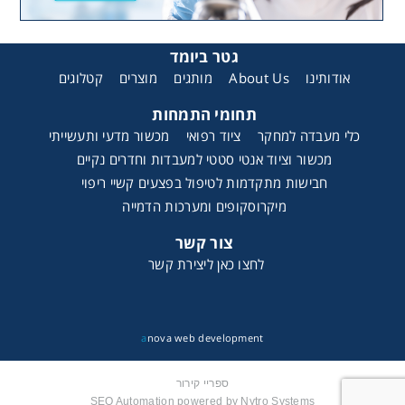
גטר ביומד
אודותינו
About Us
מותגים
מוצרים
קטלוגים
תחומי התמחות
כלי מעבדה למחקר
ציוד רפואי
מכשור מדעי ותעשייתי
מכשור וציוד אנטי סטטי למעבדות וחדרים נקיים
חבישות מתקדמות לטיפול בפצעים קשיי ריפוי
מיקרוסקופים ומערכות הדמייה
צור קשר
לחצו כאן ליצירת קשר
a
nova web development
ספריי קירור
SEO Automation powered by Nytro Systems