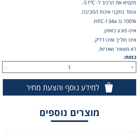
מקפיא את הרכיב ל- 51ºC-.
Washing
עומד בתקני איכות הסביבה.
100% גז HFC-134a.
Chromatography
אינו פוגע באוזון.
אינו מוליך ואינו דליק.
Lab Essentials
לא משאיר שאריות.
כמות:
Filtration
-
+
Glassware
למידע נוסף והצעת מחיר
Liquid Handling
מוצרים נוספים
Plasticware
ספריי אוויר
Reagents & Kits