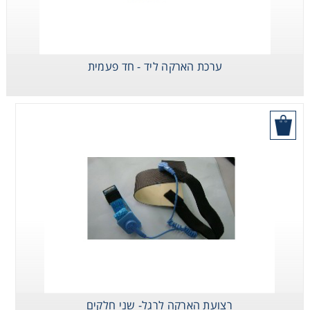
Washing
Chromatography
ערכת הארקה ליד - חד פעמית
Lab Essentials
בקש הצעת מחיר
Filtration
Glassware
Liquid Handling
Plasticware
Reagents & Kits
רצועת הארקה לרגל- שני חלקים