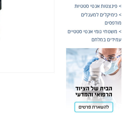
> פינצטות אנטי סטטיות
Cooling
> כימיקלים למעגלים
מודפסים
> משטחי גומי אנטי סטטיים
Heating
עמידים במלחם
ntation
roscopy
Pumps
aration
Stirring