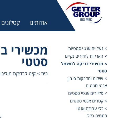
אודותינו
קטלוגים
מכשירי ב
> נעליים אנטי סטטיות
> הארקות לחדרים נקיים
סטטי
מע
> מכשירי בדיקה לחשמל
סטטי
בית
>
קיט לבדיקת מוליכו
trifuges
> שילוט ומדבקות סימון
אנטי סטטים
> פליירים אנטי סטטים
ography
> קטרים אנטי סטטים
> כלי עבודה אנטי
tration
סטטים-כללי