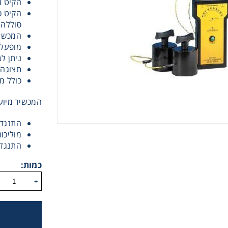
הקיט נ
סוללה,
המכשיר בודק ע”
מופעל 
ניתן לבצ
תצוגה 
כולל מ
Instrume
המכשיר מיוע
התנגדות מ
Mic
מוליכות פני שט
התנגדות משט
כמות:
+
Sample Prep
Shaking & 