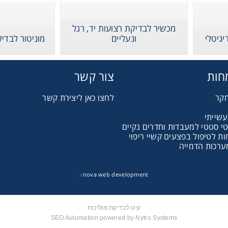
Gl
מכשיר לבדיקת רצועות יד, רגל
Liquid 
גיטלי
ונעליים
מוניטור לבדי
Pla
חות
צור קשר
חקר
לחצו כאן ליצירת קשר
Reagent
עשייתי
טי סטטי למעבדות וחדרים נקיים
 לטיפול בפצעים קשיי ריפוי
Cons
ערכות הדמייה
a
nova web development
Ch
קיט לבדיקת מוליכות
SEO Automation powered by Nytro Systems