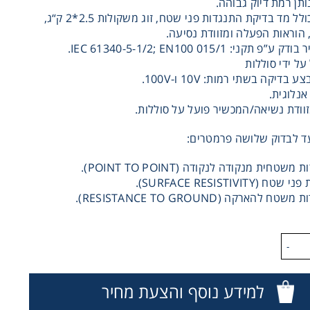
ותן רמת דיוק גבוהה.
הקיט כולל מד בדיקת התנגדות פני שטח, זוג משקולות 2.5*2 ק“ג,
 הוראות הפעלה ומזוודת נסיעה.
פ תקני: IEC 61340-5-1/2; EN100 015/1.
על ידי סוללות
ע בדיקה בשתי רמות: 10V ו-100V.
אנלוגית.
זוודת נשיאה/המכשיר פועל על סוללות.
ד לבדוק שלושה פרמטרים:
שטחית מנקודה לנקודה (POINT TO POINT).
ח (SURFACE RESISTIVITY).
ח להארקה (RESISTANCE TO GROUND).
-
למידע נוסף והצעת מחיר