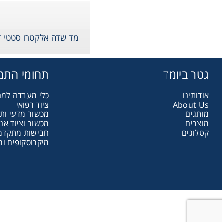
assware
Handling
מד שדה אלקטרו סטטי די
sticware
גטר ביומד
תחומי התמ
אודותינו
כלי מעבדה למ
s & Kits
About Us
ציוד רפואי
מותגים
מכשור מדעי ות
מוצרים
מכשור וציוד אנ
קטלוגים
חבישות מתקדמות
umables
מיקרוסקופים ומ
Safety
emicals