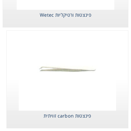
פינצטות ורטיקליות Wetec
פינצטה זויתית
מוליכה
פינצטות carbon זוויתית