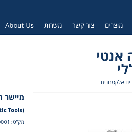
מוצרים
צור קשר
משרות
About Us
Error:
Contact form not found.
 אנטי
לי
ונין לקבל הצעת מחיר או מידע עבור
בים אלקטרונים
Cen
מיישר ר
Chromat
(anti Static Tools)
מק"ט: CAB-8860001
Concen