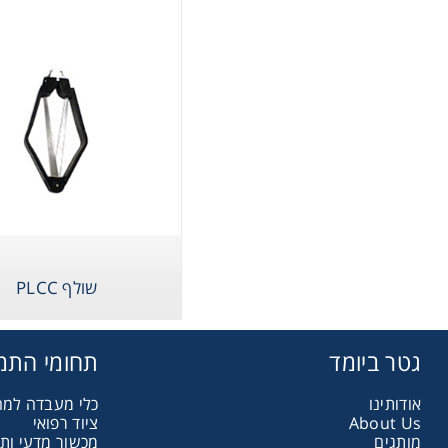
Storage
ometry
כלי ע
Washing
ography
שולף PLCC
sentials
גטר ביומד
תחומי התמ
ltration
אודותינו
כלי מעבדה למ
About Us
ציוד רפואי
מותגים
מכשור מדעי ות