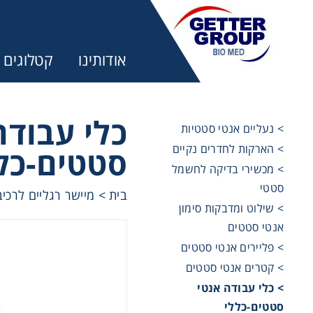
אודותינו
קטלוגים
כלי עבודה
> נעליים אנטי סטטיות
> הארקות לחדרים נקיים
סטטים-כל
מע
> מכשירי בדיקה לחשמל
סטטי
בית
>
מיישר רגליים לרכי
trifuges
> שילוט ומדבקות סימון
אנטי סטטים
> פליירים אנטי סטטים
ography
> קטרים אנטי סטטים
> כלי עבודה אנטי
tration
סטטים-כללי