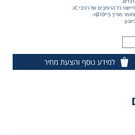
רגלים.
יישור כל הרוחבים של רכיבי IC.
ר מוליך Ω10^5>.
וונון.
-
למידע נוסף והצעת מחיר