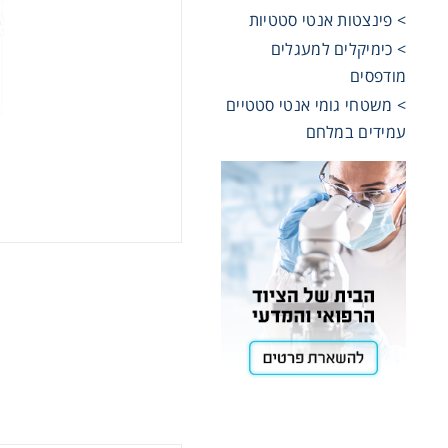
> פינצטות אנטי סטטיות
Cooling
> כימיקלים למעגלים
מודפסים
> משטחי גומי אנטי סטטיים
Heating
עמידים במלחם
ntation
roscopy
Pumps
aration
Stirring