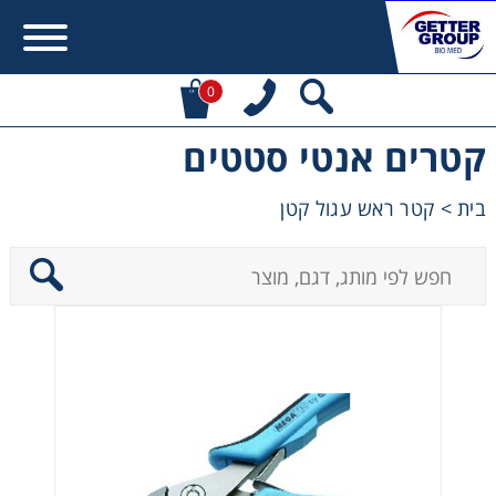
0
קטרים אנטי סטטים
Error:
Contact form not found.
בית
>
קטר ראש עגול קטן
מעונין לקבל הצעת מחיר או מידע עבור:
Centrifuges
Chromatography
Concentration
Cooling