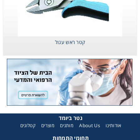
קטר ראש עגול
גטר ביומד
אודותינו
About Us
מותגים
מוצרים
קטלוגים
תחומי התמחות