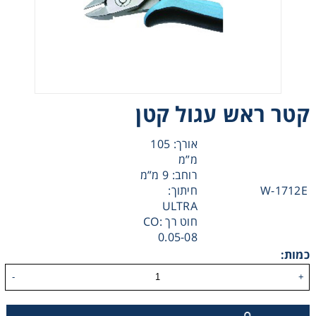
Heating
Instrumentation
Microscopy
קטר ראש עגול קטן
Pumps
אורך: 105
מ”מ
רוחב: 9 מ”מ
Sample Preparation
W-1712E
חיתוך:
ULTRA
Shaking & Stirring
חוט רך CO:
0.05-08
כמות:
Storage
-
+
Thermometry