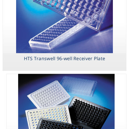
NBS - פלטות
שחורות\לבנות
מפוליסטירן 96
באריות
HTS Transwell 96-well Receiver Plate