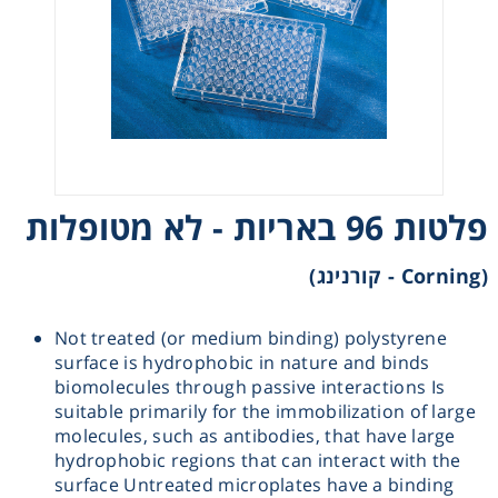
Heating
Instrumentation
Microscopy
פלטות 96 באריות - לא מטופלות
Pumps
(Corning - קורנינג)
Sample Preparation
Not treated (or medium binding) polystyrene
Shaking & Stirring
surface is hydrophobic in nature and binds
biomolecules through passive interactions Is
Storage
suitable primarily for the immobilization of large
molecules, such as antibodies, that have large
hydrophobic regions that can interact with the
Thermometry
surface Untreated microplates have a binding