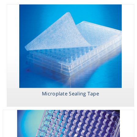
Consumables
Safety
Chemicals
Microplate Sealing Tape
Ultra low
HTS Transwell
Microplate
Attachment-
96-well Receiver
Sealing Tape
פלטות
Plate
שחורות\לבנות
מפוליסטירן 96
באריות