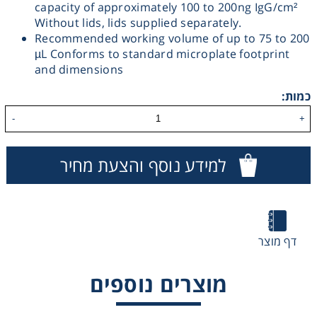
capacity of approximately 100 to 200ng IgG/cm²
Washing
Without lids, lids supplied separately.
Recommended working volume of up to 75 to 200
µL Conforms to standard microplate footprint
Chromatography
and dimensions
כמות:
Lab Essentials
-
+
Filtration
למידע נוסף והצעת מחיר
Glassware
Liquid Handling
דף מוצר
Plasticware
מוצרים נוספים
Reagents & Kits