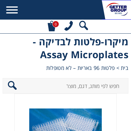
0
מיקרו-פלטות לבדיקה -
Error:
Contact form not found.
Assay Microplates
מעונין לקבל הצעת מחיר או מידע עבור:
פלטות 96 באריות – לא מטופלות
>
בית
Centrifuges
Chromatography
Concentration
Cooling