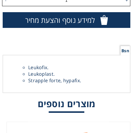
-
+
Washing
למידע נוסף והצעת מחיר
Chromatography
Lab Essentials
Bsn
Filtration
Leukofix.
Leukoplast.
Glassware
Strapple forte, hypafix.
Liquid Handling
מוצרים נוספים
Plasticware
Reagents & Kits